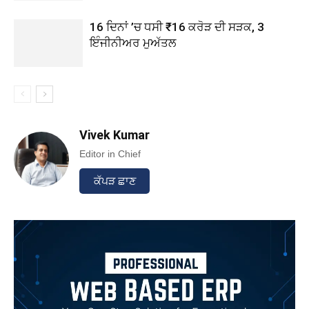
16 ਦਿਨਾਂ ’ਚ ਧਸੀ ₹16 ਕਰੋੜ ਦੀ ਸੜਕ, 3
ਇੰਜੀਨੀਅਰ ਮੁਅੱਤਲ
Vivek Kumar
Editor in Chief
ਕੱਪੜ ਛਾਣ