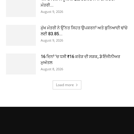
ਮੰਤਰੀ...
August 9, 2026
ਮੁੱਖ ਮੰਤਰੀ ਨੇ ਉੱਨਤ ਸਿਹਤ ਉਪਕਰਨਾਂ ਅਤੇ ਬੁਨਿਆਦੀ ਢਾਂਚੇ
ਲਈ 83.85...
August 9, 2026
16 ਦਿਨਾਂ ’ਚ ਧਸੀ ₹16 ਕਰੋੜ ਦੀ ਸੜਕ, 3 ਇੰਜੀਨੀਅਰ
ਮੁਅੱਤਲ
August 8, 2026
Load more