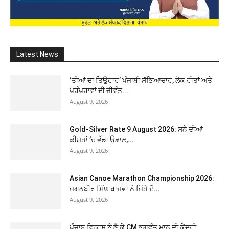
Latest News
‘ਤੀਆਂ ਦਾ ਤਿਉਹਾਰ’ ਪੰਜਾਬੀ ਸੱਭਿਆਚਾਰ, ਲੋਕ ਰੀਤਾਂ ਅਤੇ
ਪਰੰਪਰਾਵਾਂ ਦੀ ਜੀਵੰਤ...
August 9, 2026
Gold-Silver Rate 9 August 2026: ਸੋਨੇ ਦੀਆਂ
ਕੀਮਤਾਂ ’ਚ ਵੱਡਾ ਉਛਾਲ,...
August 9, 2026
Asian Canoe Marathon Championship 2026:
ਜਗਨਬੀਰ ਸਿੰਘ ਬਾਜਵਾ ਨੇ ਜਿੱਤੇ ਦੋ...
August 9, 2026
ਪੰਜਾਬ ਵਿਕਾਸ ਨੂੰ ਲੈ ਕੇ CM ਭਗਵੰਤ ਮਾਨ ਦੀ ਕੇਂਦਰੀ