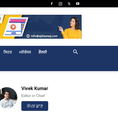
ਸਿਹਤ
ਮਨੋਰੰਜਨ
ਗੈਲਰੀ
Vivek Kumar
Editor in Chief
ਕੱਪੜ ਛਾਣ