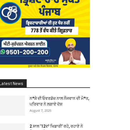
Latest News
ਨ*ਸ਼ੇ ਦੀ ਓਵਰਡੋਜ਼ ਨਾਲ ਨੌਜਵਾਨ ਦੀ ਮੌ*ਤ,
ਪਰਿਵਾਰ ਨੇ ਲਗਾਏ ਦੋਸ਼
August 7, 2026
2 ਸਾਲ ’12ਵਾਂ ਖਿਡਾਰੀ’ ਰਹੇ, ਰਹਾਣੇ ਨੇ