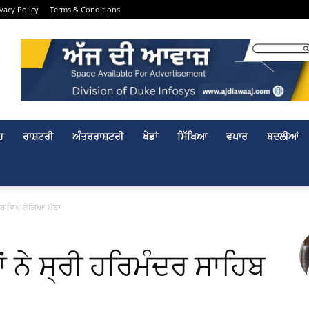
ivacy Policy
Terms & Conditions
ਹ
ਰਾਸ਼ਟਰੀ
ਅੰਤਰਰਾਸ਼ਟਰੀ
ਖੇਡਾਂ
ਸਿੱਖਿਆ
ਵਪਾਰ
ਬਦਲੀਆਂ
ਿਬ ਵਿਖੇ ਟੇਕਿਆ ਮੱਥਾ
ਂ ਨੇ ਸ੍ਰੀ ਹਰਿਮੰਦਰ ਸਾਹਿਬ