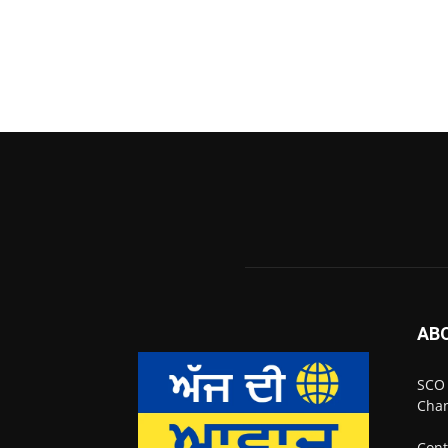
AB
SCO 
Chan
Cont