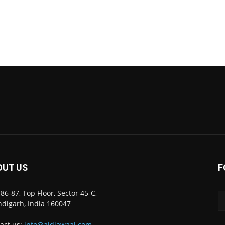
OUT US
F
86-87, Top Floor, Sector 45-C,
digarh, India 160047
act us:
info@ajdiawaaj.com