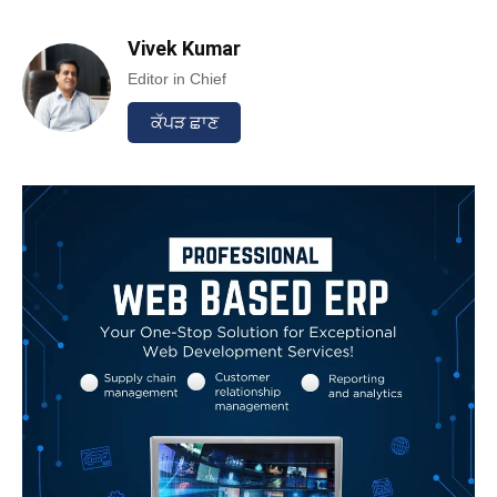
Vivek Kumar
Editor in Chief
ਕੱਪੜ ਛਾਣ