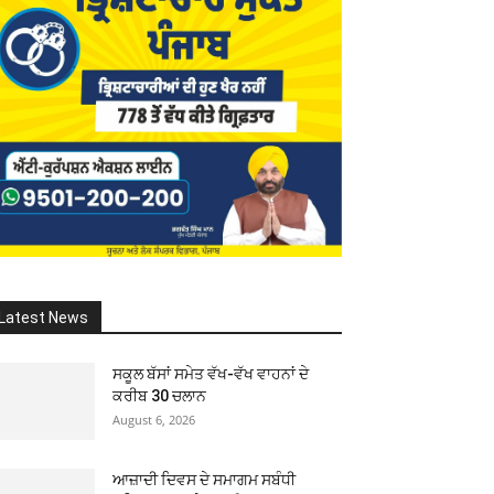
Latest News
ਸਕੂਲ ਬੱਸਾਂ ਸਮੇਤ ਵੱਖ-ਵੱਖ ਵਾਹਨਾਂ ਦੇ
ਕਰੀਬ 30 ਚਲਾਨ
August 6, 2026
ਆਜ਼ਾਦੀ ਦਿਵਸ ਦੇ ਸਮਾਗਮ ਸਬੰਧੀ