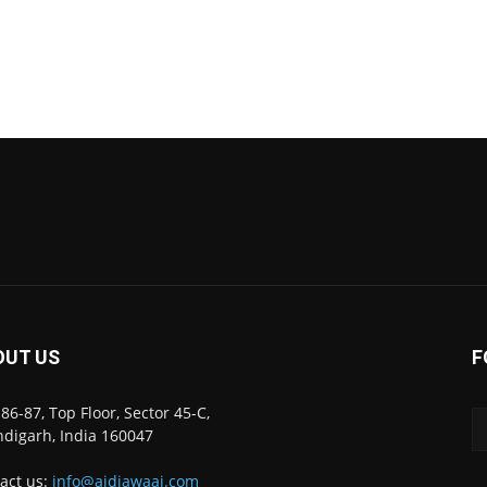
OUT US
F
86-87, Top Floor, Sector 45-C,
digarh, India 160047
act us:
info@ajdiawaaj.com