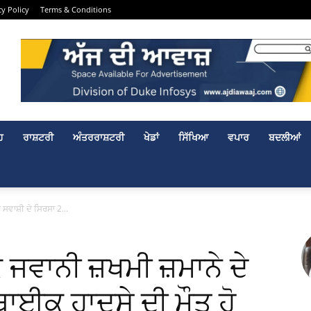
cy Policy
Terms & Conditions
ਹ
ਰਾਸ਼ਟਰੀ
ਅੰਤਰਰਾਸ਼ਟਰੀ
ਖੇਡਾਂ
ਸਿੱਖਿਆ
ਵਪਾਰ
ਬਦਲੀਆਂ
ਸਵਾਸ਼ੀ ਦੇ ਸਿਰਸਾ 2...
ਵਾਨੀ ਜ਼ਖਮੀ ਜ਼ਮਾਨੇ ਦੇ
ਬਾਈਕ ਹਾਦਸੇ ਦੀ ਮੌਤ ਹੋ