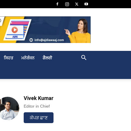
ਸਿਹਤ
ਮਨੋਰੰਜਨ
ਗੈਲਰੀ
Vivek Kumar
Editor in Chief
ਕੱਪੜ ਛਾਣ