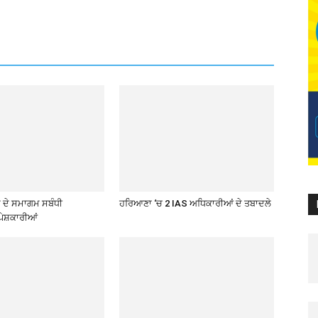
ਦੇ ਸਮਾਗਮ ਸਬੰਧੀ
ਹਰਿਆਣਾ ‘ਚ 2 IAS ਅਧਿਕਾਰੀਆਂ ਦੇ ਤਬਾਦਲੇ
ੇਸ਼ਕਾਰੀਆਂ