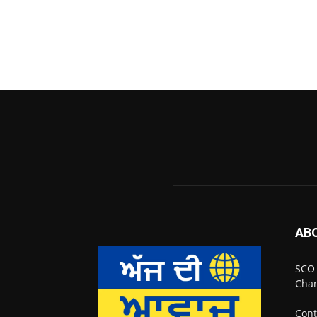
AB
SCO 
Chan
Cont