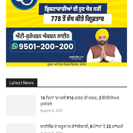
Latest News
16 ਦਿਨਾਂ ’ਚ ਧਸੀ ₹16 ਕਰੋੜ ਦੀ ਸੜਕ, 3 ਇੰਜੀਨੀਅਰ
ਮੁਅੱਤਲ
August 8, 2026
ਥਾਈਲੈਂਡ ਦੇ ਸਕੂਲ ’ਚ ਗੋ*ਲੀਬਾਰੀ, 8 ਮੌ*ਤਾਂ ਤੇ 22 ਜ਼*ਖ਼ਮੀ
August 8, 2026