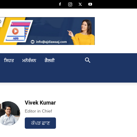
ਸਿਹਤ
ਮਨੋਰੰਜਨ
ਗੈਲਰੀ
Vivek Kumar
Editor in Chief
ਕੱਪੜ ਛਾਣ