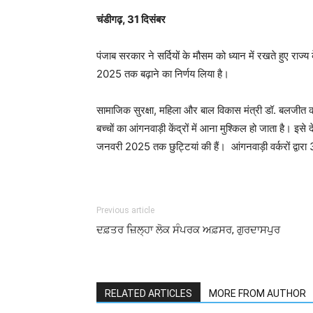
चंडीगढ़, 31 दिसंबर
पंजाब सरकार ने सर्दियों के मौसम को ध्यान में रखते हुए राज्य 
2025 तक बढ़ाने का निर्णय लिया है।
सामाजिक सुरक्षा, महिला और बाल विकास मंत्री डॉ. बलजीत कौ
बच्चों का आंगनवाड़ी केंद्रों में आना मुश्किल हो जाता है। इसे 
जनवरी 2025 तक छुट्टियां की हैं। आंगनवाड़ी वर्करों द्वारा 
Previous article
ਦਫ਼ਤਰ ਜ਼ਿਲ੍ਹਾ ਲੋਕ ਸੰਪਰਕ ਅਫ਼ਸਰ, ਗੁਰਦਾਸਪੁਰ
RELATED ARTICLES
MORE FROM AUTHOR