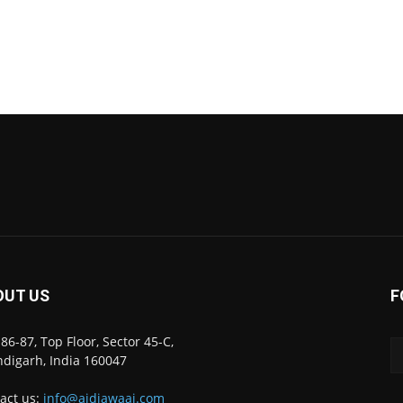
OUT US
F
86-87, Top Floor, Sector 45-C,
digarh, India 160047
act us:
info@ajdiawaaj.com