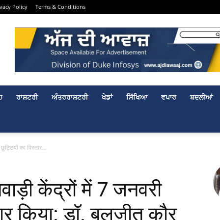
ivacy Policy
Terms & Conditions
ਹ
ਰਾਸ਼ਟਰੀ
ਅੰਤਰਰਾਸ਼ਟਰੀ
ਖੇਡਾਂ
ਸਿੱਖਿਆ
ਵਪਾਰ
ਬਦਲੀਆਂ
छुट्टियों का विस्तार...
ड़ी केंद्रों में 7 जनवरी
्तार किया: डॉ. बलजीत कौर