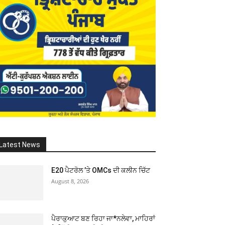
Latest News
E20 ਪੈਟਰੋਲ ’ਤੇ OMCs ਦੀ ਕਲੀਨ ਚਿੱਟ
August 8, 2026
ਪੈਰਾਕੁਆਟ ਬਣ ਰਿਹਾ ਜਾ*ਨਲੇਵਾ, ਮਾਹਿਰਾਂ