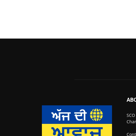
AB
SCO 
Chan
Cont