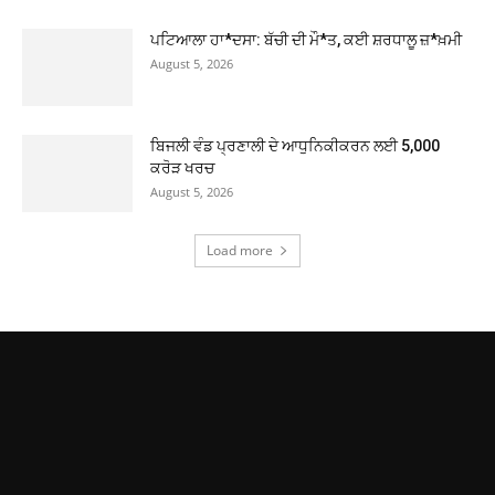
ਪਟਿਆਲਾ ਹਾ*ਦਸਾ: ਬੱਚੀ ਦੀ ਮੌ*ਤ, ਕਈ ਸ਼ਰਧਾਲੂ ਜ਼*ਖ਼ਮੀ
August 5, 2026
ਬਿਜਲੀ ਵੰਡ ਪ੍ਰਣਾਲੀ ਦੇ ਆਧੁਨਿਕੀਕਰਨ ਲਈ 5,000
ਕਰੋੜ ਖਰਚ
August 5, 2026
Load more