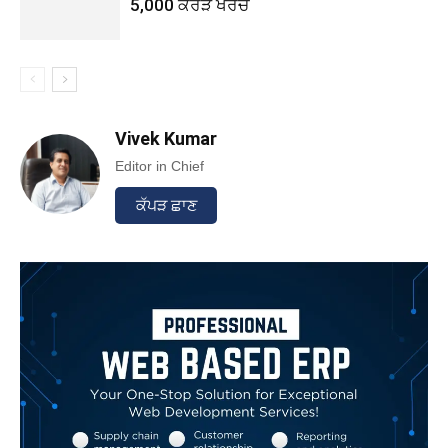
5,000 ਕਰੋੜ ਖਰਚ
Vivek Kumar
Editor in Chief
ਕੱਪੜ ਛਾਣ