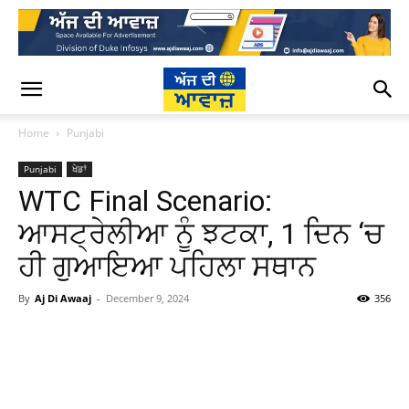
Home
Punjabi
Punjabi
ਖੇਡਾਂ
WTC Final Scenario:
ਆਸਟ੍ਰੇਲੀਆ ਨੂੰ ਝਟਕਾ, 1 ਦਿਨ ‘ਚ
ਹੀ ਗੁਆਇਆ ਪਹਿਲਾ ਸਥਾਨ
By
Aj Di Awaaj
-
December 9, 2024
356
WhatsApp
Facebook
Twitter
T