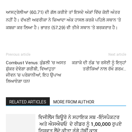
ਆਸਟ੍ਰੇਲੀਆ (60.71) ਦੀ ਗੱਲ ਕਰੀਏ ਤਾਂ ਇਸਦੇ ਅੰਕਾਂ ਵਿੱਚ ਕੋਈ ਅੰਤਰ
ਨਹੀਂ ਹੈ। ਦੱਖਣੀ ਅਫਰੀਕਾ ਨੇ ਜ਼ਿਆਦਾ ਅੰਕ ਹਾਸਲ ਕਰਕੇ ਪਹਿਲੇ ਸਥਾਨ ‘ਤੇ
ਕਬਜ਼ਾ ਕਰ ਲਿਆ ਹੈ। ਭਾਰਤ (57.29) ਵੀ ਤੀਜੇ ਸਥਾਨ ‘ਤੇ ਬਰਕਰਾਰ ਹੈ।
Previous article
Next article
Combust Venus: ਕੁੰਡਲੀ ‘ਚ ਅਸਤ
ਕੜਾਕੇ ਦੀ ਠੰਡ ‘ਚ ਰਸੋਈ ਨੂੰ ਇਨ੍ਹਾਂ
ਸ਼ੁੱਕਰ ਦੇਵੇਗਾ ਗਰੀਬੀ, ਵਿਆਹੁਤਾ
ਤਰੀਕਿਆਂ ਨਾਲ ਰੱਖੋ ਗਰਮ…
ਜੀਵਨ ‘ਚ ਪਰੇਸ਼ਾਨੀਆਂ, ਇਹ ਉਪਾਅ
ਲਿਆਏਗਾ ਧਨ!
RELATED ARTICLES
MORE FROM AUTHOR
ਵਿਜੀਲੈਂਸ ਬਿਊਰੋ ਨੇ ਸਹਾਇਕ ਸਬ -ਇੰਸਪੈਕਟਰ
ਅਤੇ ਐਸਐਚਓ ਦੇ ਰੀਡਰ ਨੂੰ 1,00,000 ਰੁਪਏ
ਰਿਸ਼ਵਤ ਲੈਂਦੇ ਕੀਤਾ ਰੰਗੇ ਹੱਥੀਂ ਕਾਬੂ