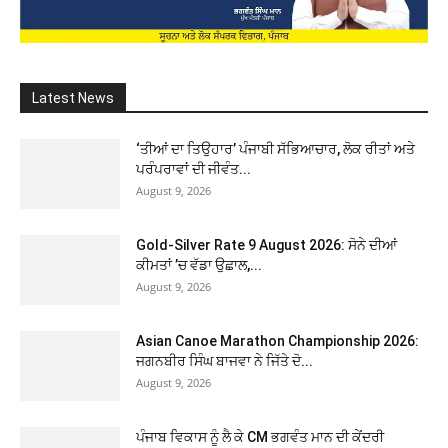
Latest News
‘ਤੀਆਂ ਦਾ ਤਿਉਹਾਰ’ ਪੰਜਾਬੀ ਸੱਭਿਆਚਾਰ, ਲੋਕ ਰੀਤਾਂ ਅਤੇ
ਪਰੰਪਰਾਵਾਂ ਦੀ ਜੀਵੰਤ...
August 9, 2026
Gold-Silver Rate 9 August 2026: ਸੋਨੇ ਦੀਆਂ
ਕੀਮਤਾਂ ’ਚ ਵੱਡਾ ਉਛਾਲ,...
August 9, 2026
Asian Canoe Marathon Championship 2026:
ਜਗਨਬੀਰ ਸਿੰਘ ਬਾਜਵਾ ਨੇ ਜਿੱਤੇ ਦੋ...
August 9, 2026
ਪੰਜਾਬ ਵਿਕਾਸ ਨੂੰ ਲੈ ਕੇ CM ਭਗਵੰਤ ਮਾਨ ਦੀ ਕੇਂਦਰੀ