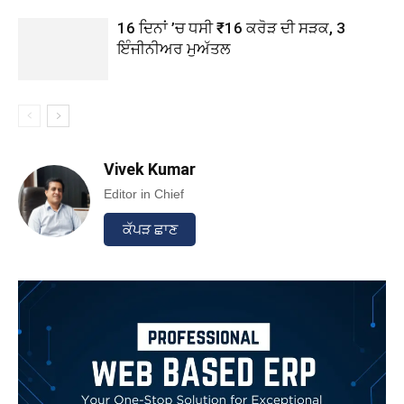
16 ਦਿਨਾਂ ’ਚ ਧਸੀ ₹16 ਕਰੋੜ ਦੀ ਸੜਕ, 3
ਇੰਜੀਨੀਅਰ ਮੁਅੱਤਲ
Vivek Kumar
Editor in Chief
ਕੱਪੜ ਛਾਣ