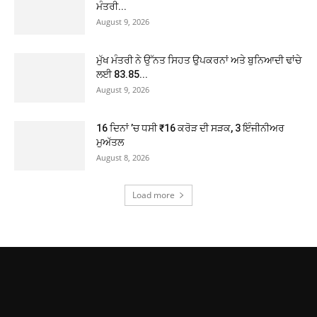
ਮੰਤਰੀ...
August 9, 2026
ਮੁੱਖ ਮੰਤਰੀ ਨੇ ਉੱਨਤ ਸਿਹਤ ਉਪਕਰਨਾਂ ਅਤੇ ਬੁਨਿਆਦੀ ਢਾਂਚੇ
ਲਈ 83.85...
August 9, 2026
16 ਦਿਨਾਂ ’ਚ ਧਸੀ ₹16 ਕਰੋੜ ਦੀ ਸੜਕ, 3 ਇੰਜੀਨੀਅਰ
ਮੁਅੱਤਲ
August 8, 2026
Load more