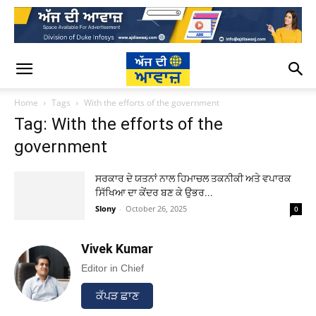
Home
Tags
With the efforts of the government
Tag: With the efforts of the
government
ਸਰਕਾਰ ਦੇ ਯਤਨਾਂ ਨਾਲ ਹਿਮਾਚਲ ਤਕਨੀਕੀ ਅਤੇ ਵਪਾਰਕ
ਸਿੱਖਿਆ ਦਾ ਕੇਂਦਰ ਬਣ ਕੇ ਉਭਰ...
Slony
-
October 26, 2025
0
Vivek Kumar
Editor in Chief
ਕੱਪੜ ਛਾਣ