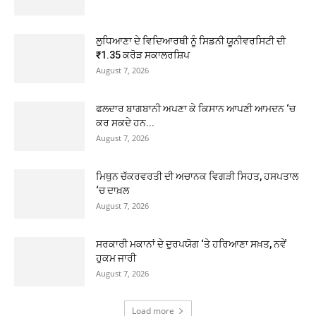
ਲੁਧਿਆਣਾ ਦੇ ਵਿਦਿਆਰਥੀ ਨੂੰ ਸਿਡਨੀ ਯੂਨੀਵਰਸਿਟੀ ਦੀ
₹1.35 ਕਰੋੜ ਸਕਾਲਰਸ਼ਿਪ
August 7, 2026
ਫਲਦਾਰ ਬਾਗਬਾਨੀ ਅਪਣਾ ਕੇ ਕਿਸਾਨ ਆਪਣੀ ਆਮਦਨ ‘ਚ
ਕਰ ਸਕਦੇ ਹਨ...
August 7, 2026
ਮਿਥੁਨ ਚੱਕਰਵਰਤੀ ਦੀ ਅਚਾਨਕ ਵਿਗੜੀ ਸਿਹਤ, ਹਸਪਤਾਲ
‘ਚ ਦਾਖ਼ਲ
August 7, 2026
ਸਰਕਾਰੀ ਮਕਾਨਾਂ ਦੇ ਦੁਰਪਯੋਗ ‘ਤੇ ਹਰਿਆਣਾ ਸਖ਼ਤ, ਨਵੇਂ
ਹੁਕਮ ਜਾਰੀ
August 7, 2026
Load more