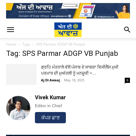
Home
Tags
SPS Parmar ADGP VB Punjab
Tag: SPS Parmar ADGP VB Punjab
ਗ੍ਰਹਿ ਮੰਤਰਾਲੇ ਵੱਲੋਂ ਪੰਜਾਬ ਦੇ ਸਾਬਕਾ ਵਿਜੀਲੈਂਸ ਮੁਖੀ
ਪਰਮਾਰ ਦੀ ਮੁਅੱਤਲੀ ਨੂੰ ਮਨਜ਼ੂਰੀ –...
Aj Di Awaaj
-
May 18, 2025
0
Vivek Kumar
Editor in Chief
ਕੱਪੜ ਛਾਣ