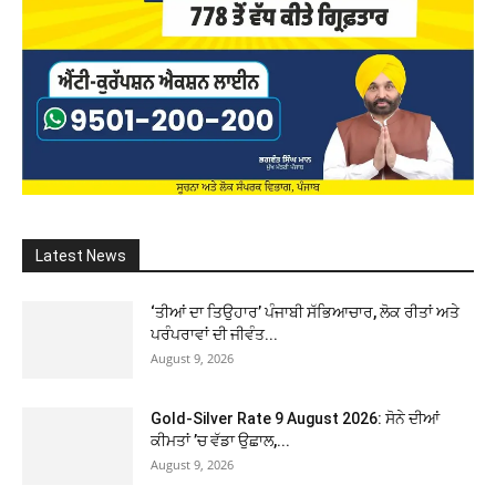
Latest News
‘ਤੀਆਂ ਦਾ ਤਿਉਹਾਰ’ ਪੰਜਾਬੀ ਸੱਭਿਆਚਾਰ, ਲੋਕ ਰੀਤਾਂ ਅਤੇ
ਪਰੰਪਰਾਵਾਂ ਦੀ ਜੀਵੰਤ...
August 9, 2026
Gold-Silver Rate 9 August 2026: ਸੋਨੇ ਦੀਆਂ
ਕੀਮਤਾਂ ’ਚ ਵੱਡਾ ਉਛਾਲ,...
August 9, 2026