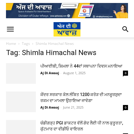
Home
Tags
Shimla Himachal News
Tag: Shimla Himachal News
ਪੀਆਈਬੀ, ਸ਼ਿਮਲਾ ਨੇ 44ਵਾਂ ਸਥਾਪਨਾ ਦਿਵਸ ਮਨਾਇਆ
Aj Di Awaaj
-
August 1, 2025
0
ਕੇਂਦਰ ਸਰਕਾਰ ਕੋਲ ਲੰਬਿਤ 1200 ਕਰੋੜ ਦੀ ਮਨਜ਼ੂਰਸ਼ੁਦਾ
ਰਕਮ ਦਾ ਮਾਮਲਾ ਉਠਾਇਆ ਜਾਵੇਗਾ
Aj Di Awaaj
-
June 21, 2025
0
ਚੰਡੀਗੜ੍ਹ PGI ਡਾਕਟਰ ਵੱਲੋਂ ਗੋਦ ਲੈਈ ਧੀ ਨਾਲ ਕੁਰੂਰਤਾ,
ਕੁੱਟਮਾਰ ਦਾ ਵੀਡੀਓ ਵਾਇਰਲ