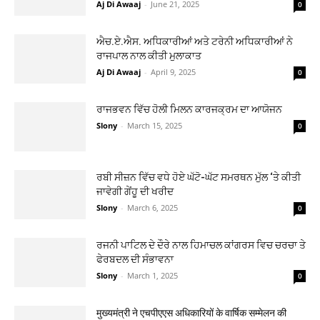
Aj Di Awaaj
-
June 21, 2025
0
ਐਚ.ਏ.ਐਸ. ਅਧਿਕਾਰੀਆਂ ਅਤੇ ਟਰੇਨੀ ਅਧਿਕਾਰੀਆਂ ਨੇ
ਰਾਜਪਾਲ ਨਾਲ ਕੀਤੀ ਮੁਲਾਕਾਤ
Aj Di Awaaj
-
April 9, 2025
0
ਰਾਜਭਵਨ ਵਿੱਚ ਹੋਲੀ ਮਿਲਨ ਕਾਰਜਕ੍ਰਮ ਦਾ ਆਯੋਜਨ
Slony
-
March 15, 2025
0
ਰਬੀ ਸੀਜ਼ਨ ਵਿੱਚ ਵਧੇ ਹੋਏ ਘੱਟੋ-ਘੱਟ ਸਮਰਥਨ ਮੁੱਲ ‘ਤੇ ਕੀਤੀ
ਜਾਵੇਗੀ ਗੇਂਹੂ ਦੀ ਖਰੀਦ
Slony
-
March 6, 2025
0
ਰਜਨੀ ਪਾਟਿਲ ਦੇ ਦੌਰੇ ਨਾਲ ਹਿਮਾਚਲ ਕਾਂਗਰਸ ਵਿਚ ਚਰਚਾ ਤੇ
ਫੇਰਬਦਲ ਦੀ ਸੰਭਾਵਨਾ
Slony
-
March 1, 2025
0
मुख्यमंत्री ने एचपीएएस अधिकारियों के वार्षिक सम्मेलन की