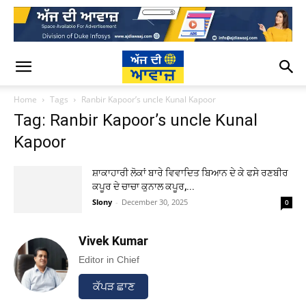
Home
Tags
Ranbir Kapoor’s uncle Kunal Kapoor
Tag: Ranbir Kapoor’s uncle Kunal
Kapoor
ਸ਼ਾਕਾਹਾਰੀ ਲੋਕਾਂ ਬਾਰੇ ਵਿਵਾਦਿਤ ਬਿਆਨ ਦੇ ਕੇ ਫਸੇ ਰਣਬੀਰ
ਕਪੂਰ ਦੇ ਚਾਚਾ ਕੁਨਾਲ ਕਪੂਰ,...
Slony
-
December 30, 2025
0
Vivek Kumar
Editor in Chief
ਕੱਪੜ ਛਾਣ