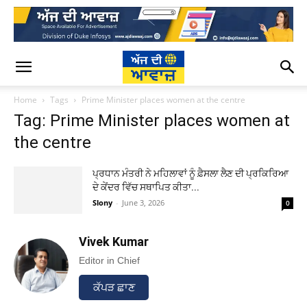
Home
Tags
Prime Minister places women at the centre
Tag: Prime Minister places women at
the centre
ਪ੍ਰਧਾਨ ਮੰਤਰੀ ਨੇ ਮਹਿਲਾਵਾਂ ਨੂੰ ਫ਼ੈਸਲਾ ਲੈਣ ਦੀ ਪ੍ਰਕਿਰਿਆ
ਦੇ ਕੇਂਦਰ ਵਿੱਚ ਸਥਾਪਿਤ ਕੀਤਾ...
Slony
-
June 3, 2026
0
Vivek Kumar
Editor in Chief
ਕੱਪੜ ਛਾਣ