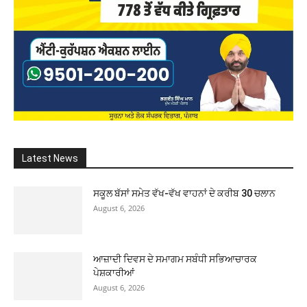
Latest News
ਸਕੂਲ ਬੱਸਾਂ ਸਮੇਤ ਵੱਖ-ਵੱਖ ਵਾਹਨਾਂ ਦੇ ਕਰੀਬ 30 ਚਲਾਨ
August 6, 2026
ਆਜ਼ਾਦੀ ਦਿਵਸ ਦੇ ਸਮਾਗਮ ਸਬੰਧੀ ਸਭਿਆਚਾਰਕ
ਪੇਸ਼ਕਾਰੀਆਂ
August 6, 2026