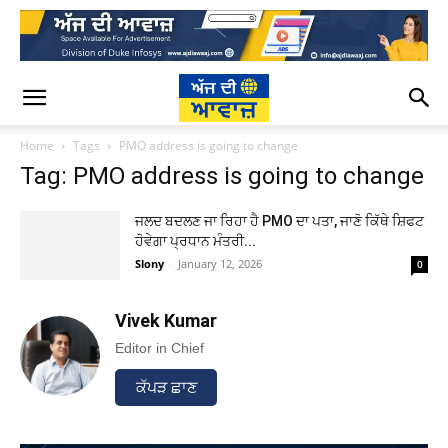
Home
Tags
PMO address is going to change
Tag: PMO address is going to change
ਜਲਦ ਬਦਲਣ ਜਾ ਰਿਹਾ ਹੈ PMO ਦਾ ਪਤਾ, ਜਾਣੋ ਕਿੱਥੇ ਸ਼ਿਫਟ
ਹੋਵੇਗਾ ਪ੍ਰਧਾਨ ਮੰਤਰੀ...
Slony
-
January 12, 2026
0
Vivek Kumar
Editor in Chief
ਕੱਪੜ ਛਾਣ