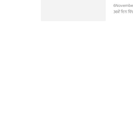
6November 
36ਵੇਂ ਦਿਨ ਵਿ