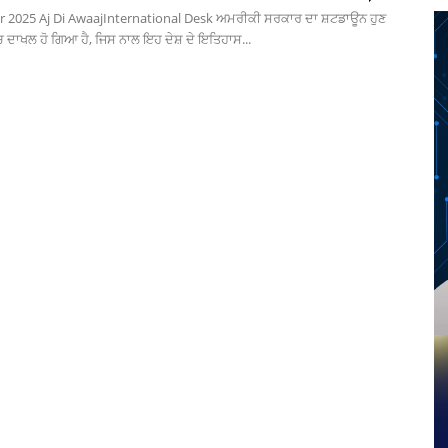
2025 Aj Di AwaajInternational Desk ਅਮਰੀਕੀ ਸਰਕਾਰ ਦਾ ਸ਼ਟਡਾਊਨ ਹੁਣ
ੱਚ ਦਾਖਲ ਹੋ ਗਿਆ ਹੈ, ਜਿਸ ਨਾਲ ਇਹ ਦੇਸ਼ ਦੇ ਇਤਿਹਾਸ...