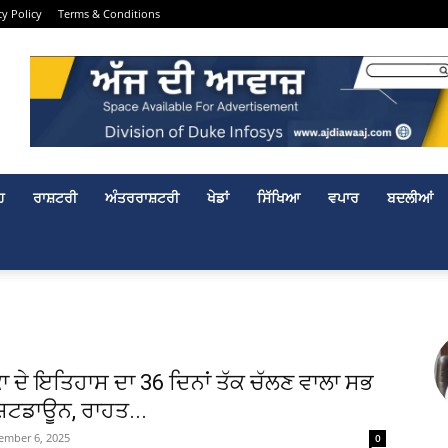
cy Policy
Terms & Conditions
ਹ
ਰਾਸ਼ਟਰੀ
ਅੰਤਰਰਾਸ਼ਟਰੀ
ਖੇਡਾਂ
ਸਿੱਖਿਆ
ਵਪਾਰ
ਬਦਲੀਆਂ
 ਦੇ ਇਤਿਹਾਸ ਦਾ 36 ਦਿਨਾਂ ਤੱਕ ਚੱਲਣ ਵਾਲਾ ਸਭ
ਾ ਸ਼ਟਡਾਊਨ, ਰਾਹਤ...
ember 6, 2025
0