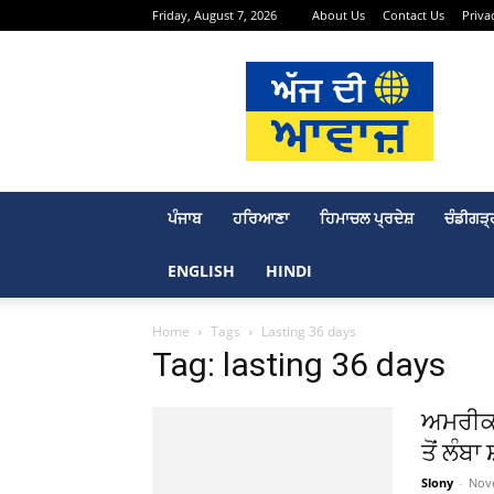
Friday, August 7, 2026
About Us
Contact Us
Priva
Aj
Di
Awaaj
–
Punjabi
News
Portal
ਪੰਜਾਬ
ਹਰਿਆਣਾ
ਹਿਮਾਚਲ ਪ੍ਰਦੇਸ਼
ਚੰਡੀਗੜ੍
ENGLISH
HINDI
Home
Tags
Lasting 36 days
Tag: lasting 36 days
ਅਮਰੀਕਾ
ਤੋਂ ਲੰਬ
Slony
-
Nov