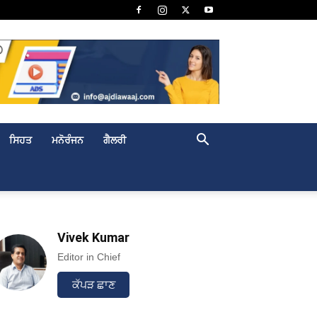
ਸਿਹਤ
ਮਨੋਰੰਜਨ
ਗੈਲਰੀ
Vivek Kumar
Editor in Chief
ਕੱਪੜ ਛਾਣ