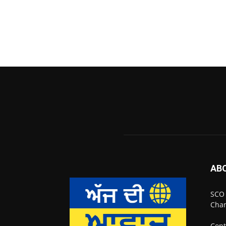
AB
SCO 
Chan
Cont