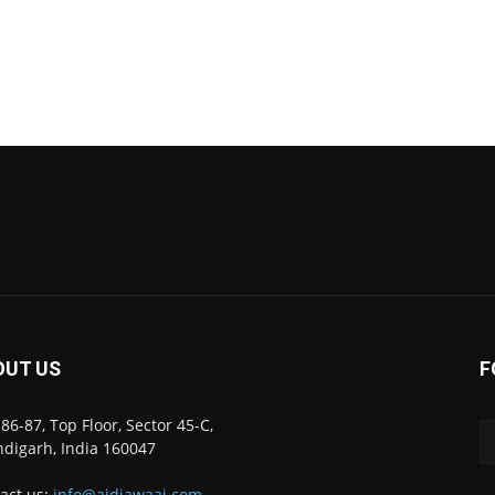
OUT US
F
86-87, Top Floor, Sector 45-C,
digarh, India 160047
act us:
info@ajdiawaaj.com