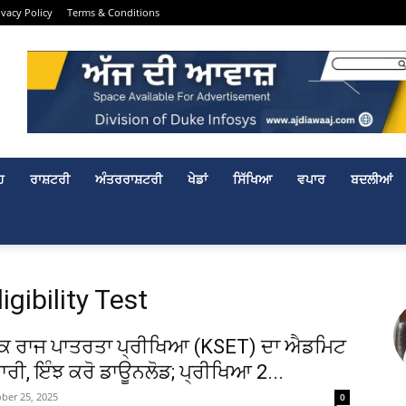
ivacy Policy
Terms & Conditions
ਹ
ਰਾਸ਼ਟਰੀ
ਅੰਤਰਰਾਸ਼ਟਰੀ
ਖੇਡਾਂ
ਸਿੱਖਿਆ
ਵਪਾਰ
ਬਦਲੀਆਂ
gibility Test
 ਰਾਜ ਪਾਤਰਤਾ ਪ੍ਰੀਖਿਆ (KSET) ਦਾ ਐਡਮਿਟ
ਾਰੀ, ਇੰਝ ਕਰੋ ਡਾਊਨਲੋਡ; ਪ੍ਰੀਖਿਆ 2...
ber 25, 2025
0