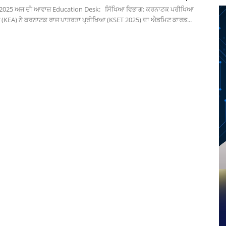
2025 ਅਜ ਦੀ ਆਵਾਜ਼ Education Desk: ਸਿੱਖਿਆ ਵਿਭਾਗ: ਕਰਨਾਟਕ ਪਰੀਖਿਆ
(KEA) ਨੇ ਕਰਨਾਟਕ ਰਾਜ ਪਾਤਰਤਾ ਪ੍ਰੀਖਿਆ (KSET 2025) ਦਾ ਐਡਮਿਟ ਕਾਰਡ...