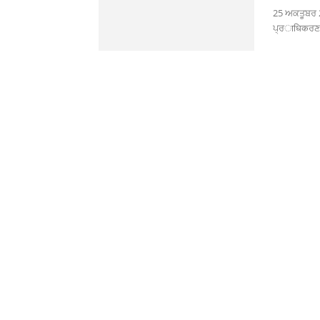
25 ਅਕਤੂਬਰ 
ਪ੍ਰाधिकਰਣ 