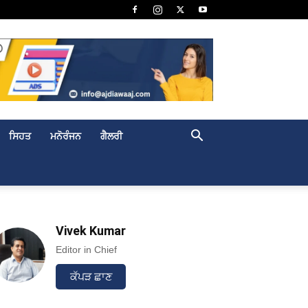
ਸਿਹਤ
ਮਨੋਰੰਜਨ
ਗੈਲਰੀ
Vivek Kumar
Editor in Chief
ਕੱਪੜ ਛਾਣ