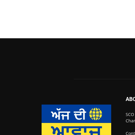
AB
SCO 
Chan
Cont