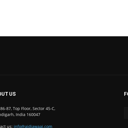
OUT US
F
86-87, Top Floor, Sector 45-C,
digarh, India 160047
act us:
info@ajdiawaaj.com