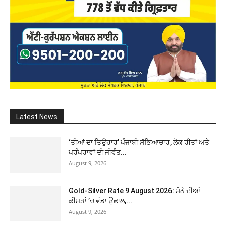
Latest News
‘ਤੀਆਂ ਦਾ ਤਿਉਹਾਰ’ ਪੰਜਾਬੀ ਸੱਭਿਆਚਾਰ, ਲੋਕ ਰੀਤਾਂ ਅਤੇ
ਪਰੰਪਰਾਵਾਂ ਦੀ ਜੀਵੰਤ...
August 9, 2026
Gold-Silver Rate 9 August 2026: ਸੋਨੇ ਦੀਆਂ
ਕੀਮਤਾਂ ’ਚ ਵੱਡਾ ਉਛਾਲ,...
August 9, 2026