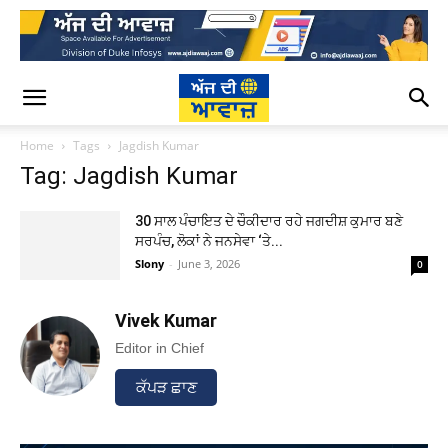
Home
Tags
Jagdish Kumar
Tag: Jagdish Kumar
30 ਸਾਲ ਪੰਚਾਇਤ ਦੇ ਚੌਕੀਦਾਰ ਰਹੇ ਜਗਦੀਸ਼ ਕੁਮਾਰ ਬਣੇ
ਸਰਪੰਚ, ਲੋਕਾਂ ਨੇ ਜਨਸੇਵਾ ‘ਤੇ...
Slony
-
June 3, 2026
0
Vivek Kumar
Editor in Chief
ਕੱਪੜ ਛਾਣ