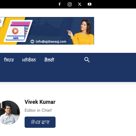
ਸਿਹਤ
ਮਨੋਰੰਜਨ
ਗੈਲਰੀ
Vivek Kumar
Editor in Chief
ਕੱਪੜ ਛਾਣ