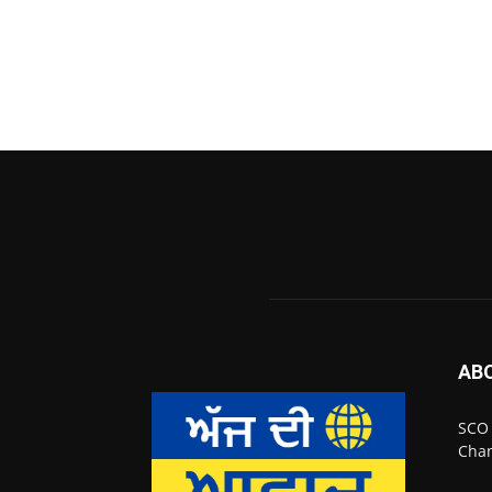
AB
SCO 
Chan