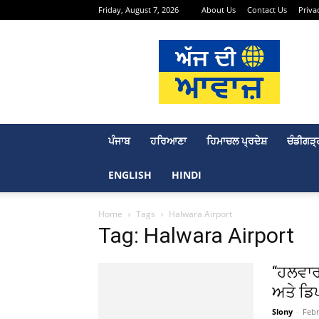
Friday, August 7, 2026
About Us
Contact Us
Priva
Aj
Di
Awaaj
–
Punjabi
News
Portal
ਪੰਜਾਬ
ਹਰਿਆਣਾ
ਹਿਮਾਚਲ ਪ੍ਰਦੇਸ਼
ਚੰਡੀਗੜ੍
ENGLISH
HINDI
Home
Tags
Halwara Airport
Tag: Halwara Airport
“ਹਲਵਾਰ
ਅਤੇ ਡਿ
Slony
-
Febr