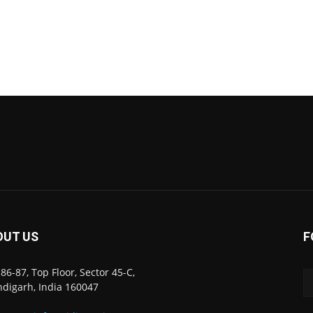
OUT US
F
86-87, Top Floor, Sector 45-C,
digarh, India 160047