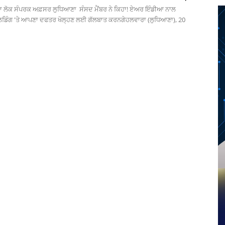
ਾ ਲੋਕ ਸੰਪਰਕ ਅਫ਼ਸਰ ਲੁਧਿਆਣਾ ਸੰਸਦ ਮੈਂਬਰ ਨੇ ਕਿਹਾ! ਏਅਰ ਇੰਡੀਆ ਨਾਲ
ਡਿੰਗ 'ਤੇ ਆਪਣਾ ਦਫਤਰ ਖੋਲ੍ਹਣ ਲਈ ਗੱਲਬਾਤ ਕਰਨਗੇਹਲਵਾਰਾ (ਲੁਧਿਆਣਾ), 20