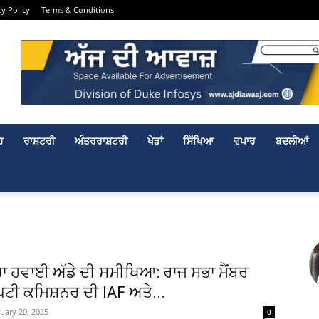
cy Policy
Terms & Conditions
ਹ
ਰਾਸ਼ਟਰੀ
ਅੰਤਰਰਾਸ਼ਟਰੀ
ਖੇਡਾਂ
ਸਿੱਖਿਆ
ਵਪਾਰ
ਬਦਲੀਆਂ
ਾ ਹਵਾਈ ਅੱਡੇ ਦੀ ਸਮੀਖਿਆ: ਰਾਜ ਸਭਾ ਮੈਂਬਰ
ਪਟੀ ਕਮਿਸ਼ਨਰ ਦੀ IAF ਅਤੇ...
uary 20, 2025
0