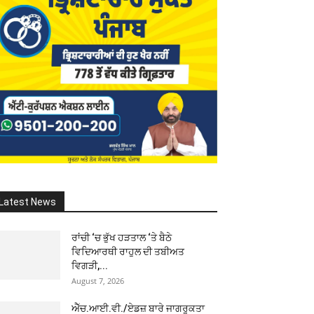
Latest News
ਰਾਂਚੀ ‘ਚ ਭੁੱਖ ਹੜਤਾਲ ‘ਤੇ ਬੈਠੇ
ਵਿਦਿਆਰਥੀ ਰਾਹੁਲ ਦੀ ਤਬੀਅਤ
ਵਿਗੜੀ,...
August 7, 2026
ਐੱਚ.ਆਈ.ਵੀ./ਏਡਜ਼ ਬਾਰੇ ਜਾਗਰੂਕਤਾ