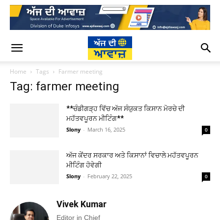
Home
Tags
Farmer meeting
Tag: farmer meeting
**ਚੰਡੀਗੜ੍ਹ ਵਿੱਚ ਅੱਜ ਸੰਯੁਕਤ ਕਿਸਾਨ ਮੋਰਚੇ ਦੀ
ਮਹੱਤਵਪੂਰਨ ਮੀਟਿੰਗ**
Slony
-
March 16, 2025
0
ਅੱਜ ਕੇਂਦਰ ਸਰਕਾਰ ਅਤੇ ਕਿਸਾਨਾਂ ਵਿਚਾਲੇ ਮਹੱਤਵਪੂਰਨ
ਮੀਟਿੰਗ ਹੋਵੇਗੀ
Slony
-
February 22, 2025
0
Vivek Kumar
Editor in Chief