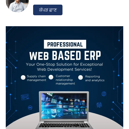
ਕੱਪੜ ਛਾਣ