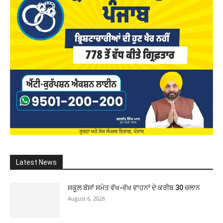
Latest News
ਸਕੂਲ ਬੱਸਾਂ ਸਮੇਤ ਵੱਖ-ਵੱਖ ਵਾਹਨਾਂ ਦੇ ਕਰੀਬ 30 ਚਲਾਨ
August 6, 2026