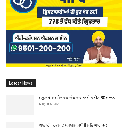
Latest News
ਸਕੂਲ ਬੱਸਾਂ ਸਮੇਤ ਵੱਖ-ਵੱਖ ਵਾਹਨਾਂ ਦੇ ਕਰੀਬ 30 ਚਲਾਨ
August 6, 2026
ਆਜ਼ਾਦੀ ਦਿਵਸ ਦੇ ਸਮਾਗਮ ਸਬੰਧੀ ਸਭਿਆਚਾਰਕ