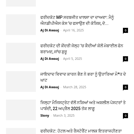
ਫਰੀਦਕੋਟ MP ਸਰਬਜੀਤ ਖਾਲਸਾ ਦਾ ਦਾਅਵਾ: ਮੈਨੂੰ
ਐਨਡੀਪੀਐਸ ਕੇਸ ’ਚ ਫਸਾਉਣ ਦੀ ਕੋਸ਼ਿਸ਼, ਦੋ...
Aj Di Awaaj
-
April 16, 2025
0
ਫਰੀਦਕੋਟ ਦੀ ਕੇਂਦਰੀ ਜੇਲ੍ਹ ’ਚ ਕੈਦੀਆਂ ਕੋਲੋਂ ਮੋਬਾਈਲ ਫੋਨ
ਬਰਾਮਦ, ਜਾਂਚ ਸ਼ੁਰੂ
Aj Di Awaaj
-
April 5, 2025
0
ਜਾਇਦਾਦ ਵਿਵਾਦ ਕਾਰਨ ਭੈਣ ਨੇ ਭਰਾ ਨੂੰ ਉਤਾਰਿਆ ਮੌ*ਤ ਦੇ
ਘਾਟ
Aj Di Awaaj
-
March 28, 2025
0
ਜਿਲ੍ਹਾ ਮੈਜਿਸਟ੍ਰੇਟ ਵੱਲੋਂ ਨਸ਼ਿਆਂ ਅਤੇ ਅਸ਼ਲੀਲ ਪੋਸਟਰਾਂ ਤੇ
ਪਾਬੰਦੀ, 22 ਅਪ੍ਰੈਲ 2025 ਤੱਕ ਲਾਗੂ
Slony
-
March 3, 2025
0
ਫਰੀਦਕੋਟ: ਹੋਟਲ ਅਤੇ ਰੈਸਟੋਰੈਂਟ ਮਾਲਕ ਇਤਰਾਜਹੀਣਤਾ