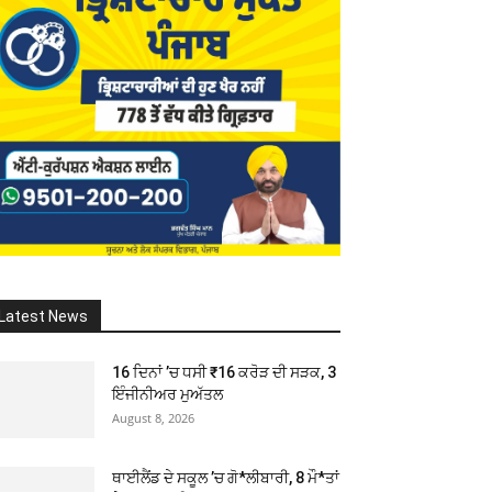
Latest News
16 ਦਿਨਾਂ ’ਚ ਧਸੀ ₹16 ਕਰੋੜ ਦੀ ਸੜਕ, 3
ਇੰਜੀਨੀਅਰ ਮੁਅੱਤਲ
August 8, 2026
ਥਾਈਲੈਂਡ ਦੇ ਸਕੂਲ ’ਚ ਗੋ*ਲੀਬਾਰੀ, 8 ਮੌ*ਤਾਂ