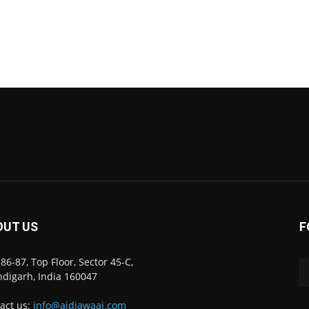
OUT US
F
86-87, Top Floor, Sector 45-C,
digarh, India 160047
act us:
info@ajdiawaaj.com