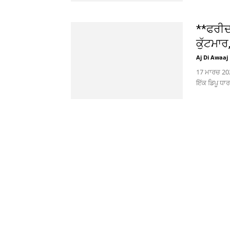
**ਫਰੀਦ
ਕੁੱਟਮਾਰ
Aj Di Awaaj
17 ਮਾਰਚ 202
ਇੱਕ ਡਿਪੂ ਧਾਰ