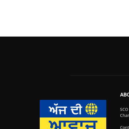
AB
SCO 
Chan
Cont