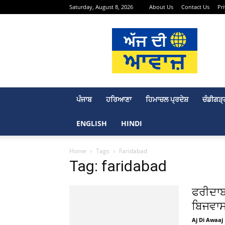
Saturday, August 8, 2026
About Us
Contact Us
Pr
Aj
Di
Awaaj
–
Punjabi
News
Portal
ਪੰਜਾਬ
ਹਰਿਆਣਾ
ਹਿਮਾਚਲ ਪ੍ਰਦੇਸ਼
ਚੰਡੀਗੜ੍
ENGLISH
HINDI
Home
Tags
Faridabad
Tag: faridabad
ਫਰੀਦਾਬ
ਬਿਜਵਾਸ
Aj Di Awaaj