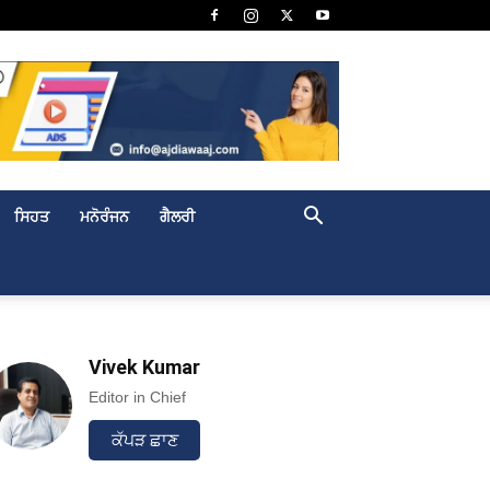
ਸਿਹਤ
ਮਨੋਰੰਜਨ
ਗੈਲਰੀ
Vivek Kumar
Editor in Chief
ਕੱਪੜ ਛਾਣ