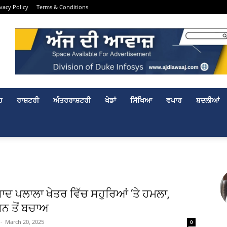
ivacy Policy
Terms & Conditions
ਹ
ਰਾਸ਼ਟਰੀ
ਅੰਤਰਰਾਸ਼ਟਰੀ
ਖੇਡਾਂ
ਸਿੱਖਿਆ
ਵਪਾਰ
ਬਦਲੀਆਂ
ਾਦ ਪਲਾਲਾ ਖੇਤਰ ਵਿੱਚ ਸਹੁਰਿਆਂ ‘ਤੇ ਹਮਲਾ,
ਨ ਤੋਂ ਬਚਾਅ
-
March 20, 2025
0