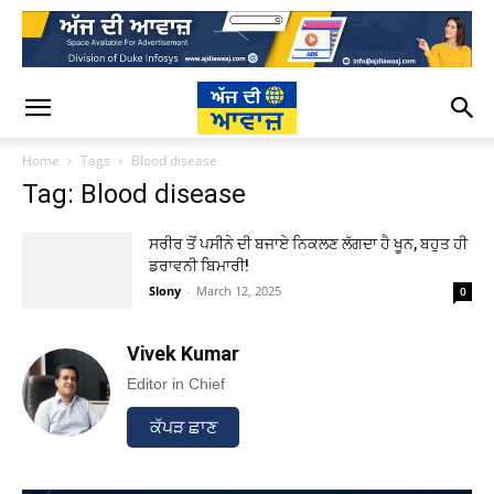
Home
Tags
Blood disease
Tag: Blood disease
ਸਰੀਰ ਤੋਂ ਪਸੀਨੇ ਦੀ ਬਜਾਏ ਨਿਕਲਣ ਲੱਗਦਾ ਹੈ ਖੂਨ, ਬਹੁਤ ਹੀ
ਡਰਾਵਨੀ ਬਿਮਾਰੀ!
Slony
-
March 12, 2025
0
Vivek Kumar
Editor in Chief
ਕੱਪੜ ਛਾਣ