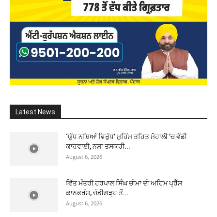
Latest News
‘ਯੁੱਧ ਨਸ਼ਿਆਂ ਵਿਰੁੱਧ’ ਮੁਹਿੰਮ ਤਹਿਤ ਮੋਹਾਲੀ ’ਚ ਵੱਡੀ
ਕਾਰਵਾਈ, ਨਸ਼ਾ ਤਸਕਰੀ...
August 6, 2026
ਵਿੱਤ ਮੰਤਰੀ ਹਰਪਾਲ ਸਿੰਘ ਚੀਮਾ ਦੀ ਅਹਿਮ ਪ੍ਰੈੱਸ
ਕਾਨਫਰੰਸ, ਚੰਡੀਗੜ੍ਹ ਤੋਂ...
August 6, 2026