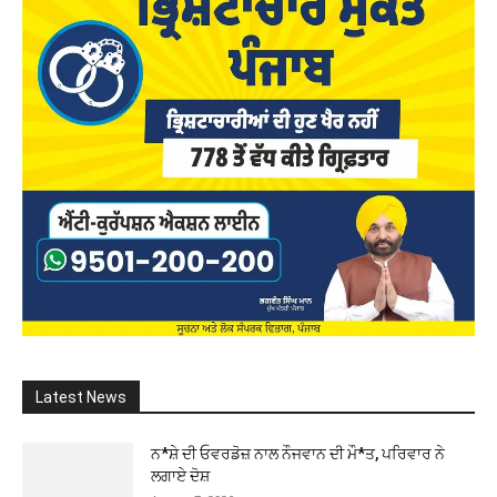
Latest News
ਨ*ਸ਼ੇ ਦੀ ਓਵਰਡੋਜ਼ ਨਾਲ ਨੌਜਵਾਨ ਦੀ ਮੌ*ਤ, ਪਰਿਵਾਰ ਨੇ
ਲਗਾਏ ਦੋਸ਼