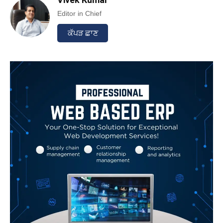
Editor in Chief
ਕੱਪੜ ਛਾਣ