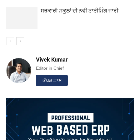
ਸਰਕਾਰੀ ਸਕੂਲਾਂ ਦੀ ਨਵੀਂ ਟਾਈਮਿੰਗ ਜਾਰੀ
Vivek Kumar
Editor in Chief
ਕੱਪੜ ਛਾਣ