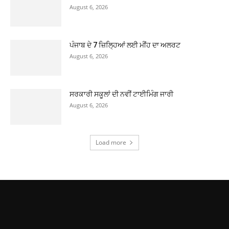
August 6, 2026
ਪੰਜਾਬ ਦੇ 7 ਜ਼ਿਲ੍ਹਿਆਂ ਲਈ ਮੀਂਹ ਦਾ ਅਲਰਟ
August 6, 2026
ਸਰਕਾਰੀ ਸਕੂਲਾਂ ਦੀ ਨਵੀਂ ਟਾਈਮਿੰਗ ਜਾਰੀ
August 6, 2026
Load more