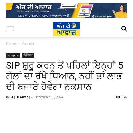
Home
Punjabi
Punjabi
ਵਿਓਪਾਰ
SIP ਸ਼ੁਰੂ ਕਰਨ ਤੋਂ ਪਹਿਲਾਂ ਇਨ੍ਹਾਂ 5
ਗੱਲਾਂ ਦਾ ਰੱਖੋ ਧਿਆਨ, ਨਹੀਂ ਤਾਂ ਲਾਭ
ਦੀ ਬਜਾਏ ਹੋਵੇਗਾ ਨੁਕਸਾਨ
By
Aj Di Awaaj
-
December 16, 2024
146
WhatsApp
Facebook
Twitter
T