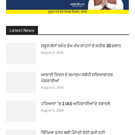
Latest News
ਸਕੂਲ ਬੱਸਾਂ ਸਮੇਤ ਵੱਖ-ਵੱਖ ਵਾਹਨਾਂ ਦੇ ਕਰੀਬ 30 ਚਲਾਨ
August 6, 2026
ਆਜ਼ਾਦੀ ਦਿਵਸ ਦੇ ਸਮਾਗਮ ਸਬੰਧੀ ਸਭਿਆਚਾਰਕ
ਪੇਸ਼ਕਾਰੀਆਂ
August 6, 2026
ਹਰਿਆਣਾ ‘ਚ 2 IAS ਅਧਿਕਾਰੀਆਂ ਦੇ ਤਬਾਦਲੇ
August 6, 2026
ਸਿੱਖਿਆ ਖੇਤਰ ਲਈ ਪੈਸੇ ਦੀ ਕੋਈ ਕਮੀ ਨਹੀ