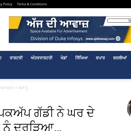
cy Policy
Terms & Conditions
ਹ
ਰਾਸ਼ਟਰੀ
ਅੰਤਰਰਾਸ਼ਟਰੀ
ਖੇਡਾਂ
ਸਿੱਖਿਆ
ਵਪਾਰ
ਬਦਲੀਆਂ
 ਖੜ੍ਹੇ 11 ਲੋਕਾਂ ਨੂੰ...
ਕਅੱਪ ਗੱਡੀ ਨੇ ਘਰ ਦੇ
ਾਂ ਨੂੰ ਦਰੜਿਆ…