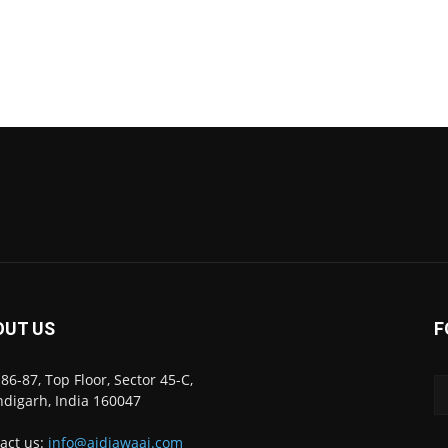
OUT US
F
86-87, Top Floor, Sector 45-C,
digarh, India 160047
act us:
info@ajdiawaaj.com