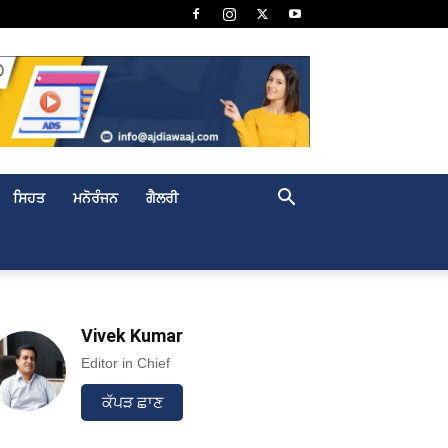
ਸਿਹਤ
ਮਨੋਰੰਜਨ
ਗੈਲਰੀ
Vivek Kumar
Editor in Chief
ਕੱਪੜ ਛਾਣ