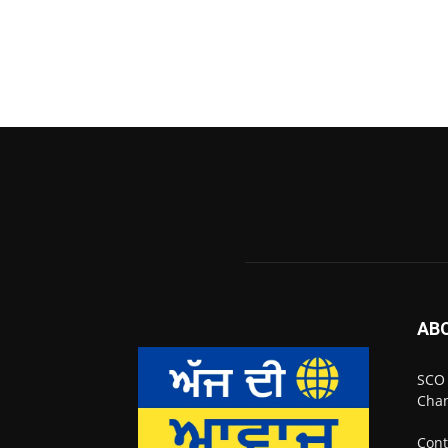
AB
SCO 
Chan
Cont