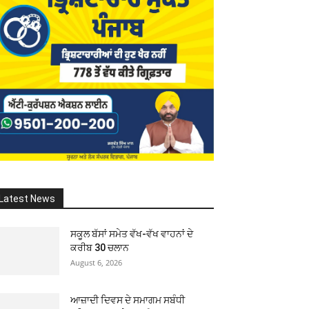
Latest News
ਸਕੂਲ ਬੱਸਾਂ ਸਮੇਤ ਵੱਖ-ਵੱਖ ਵਾਹਨਾਂ ਦੇ
ਕਰੀਬ 30 ਚਲਾਨ
August 6, 2026
ਆਜ਼ਾਦੀ ਦਿਵਸ ਦੇ ਸਮਾਗਮ ਸਬੰਧੀ