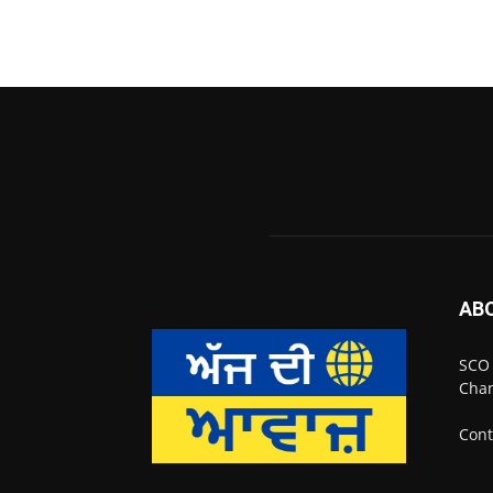
AB
SCO 
Chan
Cont