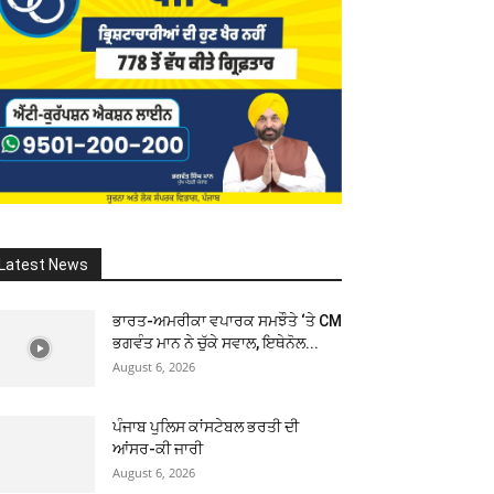
Latest News
ਭਾਰਤ-ਅਮਰੀਕਾ ਵਪਾਰਕ ਸਮਝੌਤੇ ‘ਤੇ CM
ਭਗਵੰਤ ਮਾਨ ਨੇ ਚੁੱਕੇ ਸਵਾਲ, ਇਥੇਨੋਲ...
August 6, 2026
ਪੰਜਾਬ ਪੁਲਿਸ ਕਾਂਸਟੇਬਲ ਭਰਤੀ ਦੀ
ਆਂਸਰ-ਕੀ ਜਾਰੀ
August 6, 2026