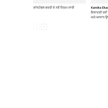
ਕਾਂਸਟੇਬਲ ਭਰਤੀ ਦੇ ਨਵੇਂ ਨਿਯਮ ਜਾਰੀ
Kamika Ekad
ਇਕਾਦਸ਼ੀ ਕਦੋਂ ਹ
ਅਤੇ ਆਸਾਨ ਉ