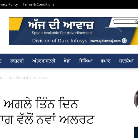
ivacy Policy
Terms & Conditions
ਹ
ਰਾਸ਼ਟਰੀ
ਅੰਤਰਰਾਸ਼ਟਰੀ
ਖੇਡਾਂ
ਸਿੱਖਿਆ
ਵਪਾਰ
ਬਦਲੀਆਂ
ਨ!, ਮੌਸਮ ਵਿਭਾਗ ਵੱਲੋਂ ਨਵਾਂ ਅਲਰਟ...
- ਅਗਲੇ ਤਿੰਨ ਦਿਨ
ਾਗ ਵੱਲੋਂ ਨਵਾਂ ਅਲਰਟ