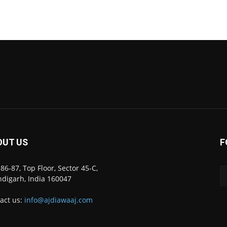
OUT US
F
86-87, Top Floor, Sector 45-C,
digarh, India 160047
act us:
info@ajdiawaaj.com