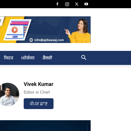
ਸਿਹਤ
ਮਨੋਰੰਜਨ
ਗੈਲਰੀ
Vivek Kumar
Editor in Chief
ਕੱਪੜ ਛਾਣ