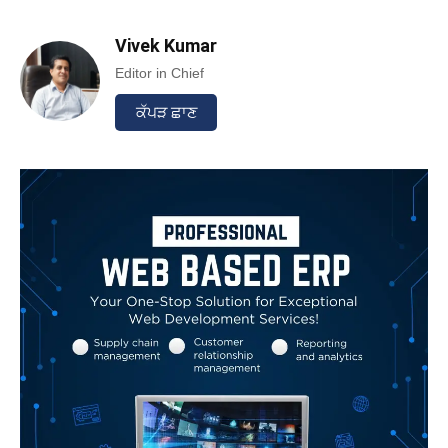
Vivek Kumar
Editor in Chief
ਕੱਪੜ ਛਾਣ