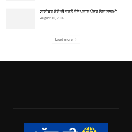
ਸਾਈਬਰ ਕੈਫੇ ਦੀ ਵਰਤੋਂ ਵੇਲੇ ਪਛਾਣ ਪੱਤਰ ਲੈਣਾ ਲਾਜ਼ਮੀ
August 10, 2026
Load more