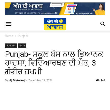
Home
Punjabi
Punjabi
ਪੰਜਾਬ
Punjab- ਸਕੂਲ ਬੱਸ ਨਾਲ ਭਿਆਨਕ
ਹਾਦਸਾ, ਵਿਦਿਆਰਥਣ ਦੀ ਮੌਤ, 3
ਗੰਭੀਰ ਜ਼ਖਮੀ
By
Aj Di Awaaj
-
December 19, 2024
142
WhatsApp
Facebook
Twitter
T