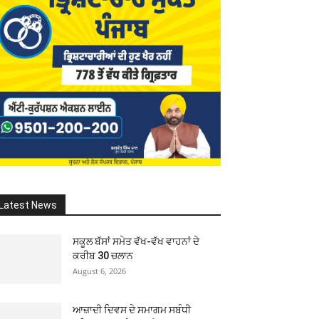
Latest News
ਸਕੂਲ ਬੱਸਾਂ ਸਮੇਤ ਵੱਖ-ਵੱਖ ਵਾਹਨਾਂ ਦੇ
ਕਰੀਬ 30 ਚਲਾਨ
August 6, 2026
ਆਜ਼ਾਦੀ ਦਿਵਸ ਦੇ ਸਮਾਗਮ ਸਬੰਧੀ