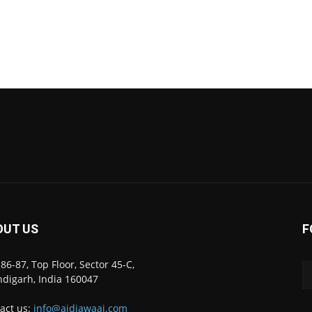
OUT US
F
86-87, Top Floor, Sector 45-C,
digarh, India 160047
act us:
info@ajdiawaaj.com