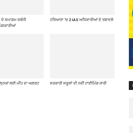
ਦੇ ਸਮਾਗਮ ਸਬੰਧੀ
ਹਰਿਆਣਾ ‘ਚ 2 IAS ਅਧਿਕਾਰੀਆਂ ਦੇ ਤਬਾਦਲੇ
ੇਸ਼ਕਾਰੀਆਂ
਼ਿਲ੍ਹਿਆਂ ਲਈ ਮੀਂਹ ਦਾ ਅਲਰਟ
ਸਰਕਾਰੀ ਸਕੂਲਾਂ ਦੀ ਨਵੀਂ ਟਾਈਮਿੰਗ ਜਾਰੀ