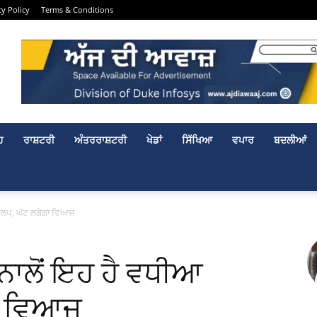
cy Policy
Terms & Conditions
ਹ
ਰਾਸ਼ਟਰੀ
ਅੰਤਰਰਾਸ਼ਟਰੀ
ਖੇਡਾਂ
ਸਿੱਖਿਆ
ਵਪਾਰ
ਬਦਲੀਆਂ
ਿਕਲਪ, ਘੱਟ ਲਗੇਗਾ ਵਿਆਜ
ਨਾਲੋਂ ਇਹ ਹੈ ਵਧੀਆ
ਾ ਵਿਆਜ