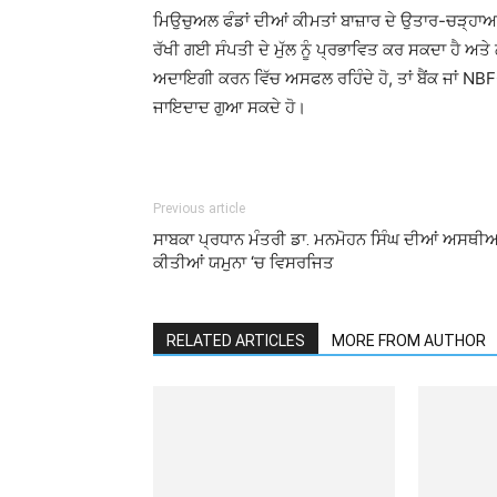
ਮਿਉਚੁਅਲ ਫੰਡਾਂ ਦੀਆਂ ਕੀਮਤਾਂ ਬਾਜ਼ਾਰ ਦੇ ਉਤਾਰ-ਚੜ੍ਹਾ
ਰੱਖੀ ਗਈ ਸੰਪਤੀ ਦੇ ਮੁੱਲ ਨੂੰ ਪ੍ਰਭਾਵਿਤ ਕਰ ਸਕਦਾ ਹੈ ਅਤੇ
ਅਦਾਇਗੀ ਕਰਨ ਵਿੱਚ ਅਸਫਲ ਰਹਿੰਦੇ ਹੋ, ਤਾਂ ਬੈਂਕ ਜਾਂ NBFC 
ਜਾਇਦਾਦ ਗੁਆ ਸਕਦੇ ਹੋ।
Previous article
ਸਾਬਕਾ ਪ੍ਰਧਾਨ ਮੰਤਰੀ ਡਾ. ਮਨਮੋਹਨ ਸਿੰਘ ਦੀਆਂ ਅਸਥੀਆ
ਕੀਤੀਆਂ ਯਮੁਨਾ ‘ਚ ਵਿਸਰਜਿਤ
RELATED ARTICLES
MORE FROM AUTHOR