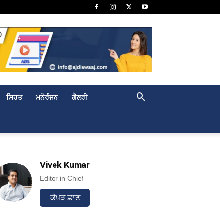
ਸਿਹਤ
ਮਨੋਰੰਜਨ
ਗੈਲਰੀ
Vivek Kumar
Editor in Chief
ਕੱਪੜ ਛਾਣ