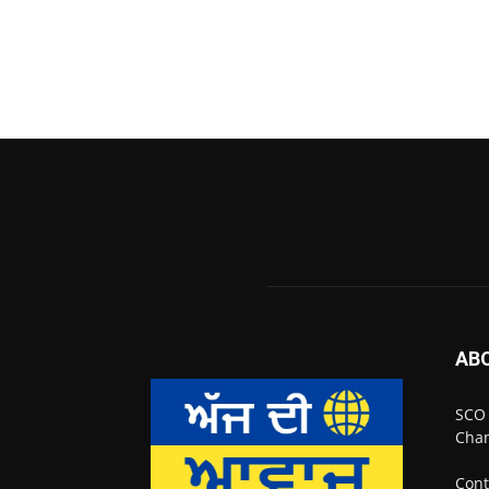
AB
SCO 
Chan
Cont