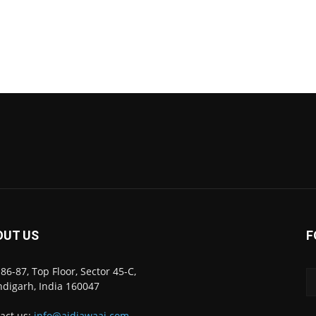
OUT US
F
86-87, Top Floor, Sector 45-C,
digarh, India 160047
act us:
info@ajdiawaaj.com