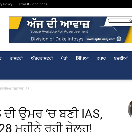
cy Policy
Terms & Conditions
ਹ
ਰਾਸ਼ਟਰੀ
ਅੰਤਰਰਾਸ਼ਟਰੀ
ਖੇਡਾਂ
ਸਿੱਖਿਆ
ਵਪਾਰ
ਬਦਲੀਆਂ
 ਬਣਾਇਆ ਰਿਕਾਰਡ, 28...
ਲ ਦੀ ਉਮਰ ‘ਚ ਬਣੀ IAS,
 ਮਹੀਨੇ ਰਹੀ ਜੇਲ੍ਹ!