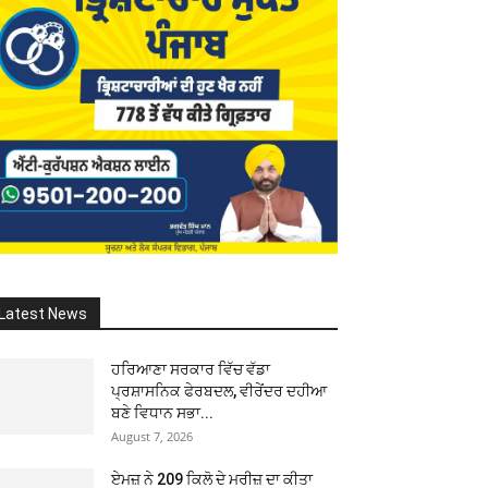
Latest News
ਹਰਿਆਣਾ ਸਰਕਾਰ ਵਿੱਚ ਵੱਡਾ
ਪ੍ਰਸ਼ਾਸਨਿਕ ਫੇਰਬਦਲ, ਵੀਰੇਂਦਰ ਦਹੀਆ
ਬਣੇ ਵਿਧਾਨ ਸਭਾ...
August 7, 2026
ਏਮਜ਼ ਨੇ 209 ਕਿਲੋ ਦੇ ਮਰੀਜ਼ ਦਾ ਕੀਤਾ