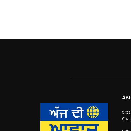
AB
SCO 
Chan
Cont