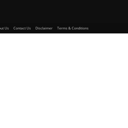
ut Us
Contact Us
Disclaimer
Terms & Conditions