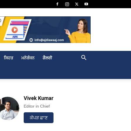
ਸਿਹਤ
ਮਨੋਰੰਜਨ
ਗੈਲਰੀ
Vivek Kumar
Editor in Chief
ਕੱਪੜ ਛਾਣ