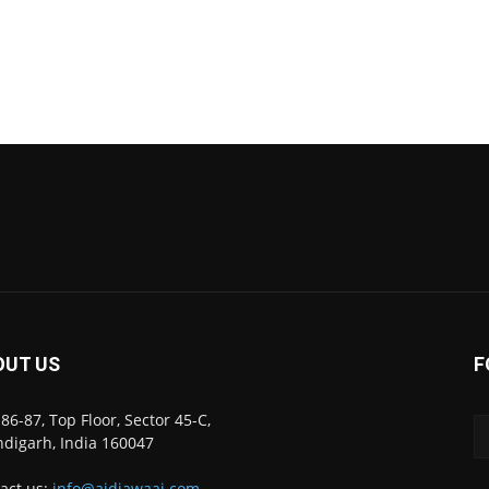
OUT US
F
86-87, Top Floor, Sector 45-C,
digarh, India 160047
act us:
info@ajdiawaaj.com