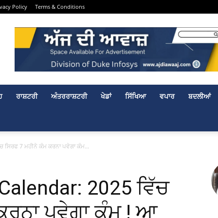
ivacy Policy
Terms & Conditions
ਹ
ਰਾਸ਼ਟਰੀ
ਅੰਤਰਰਾਸ਼ਟਰੀ
ਖੇਡਾਂ
ਸਿੱਖਿਆ
ਵਪਾਰ
ਬਦਲੀਆਂ
ਸਿਰਫ 7 ਮਹੀਨੇ ਕੰਮ ਕਰਨਾ ਪਵੇਗਾ ਕੰਮ...
Calendar: 2025 ਵਿੱਚ
ਕਰਨਾ ਪਵੇਗਾ ਕੰਮ ! ਆ