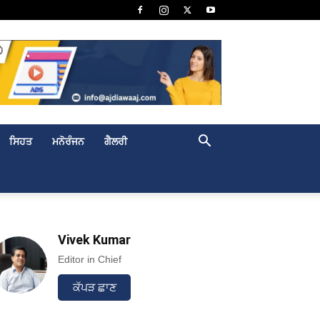
ਸਿਹਤ
ਮਨੋਰੰਜਨ
ਗੈਲਰੀ
Vivek Kumar
Editor in Chief
ਕੱਪੜ ਛਾਣ