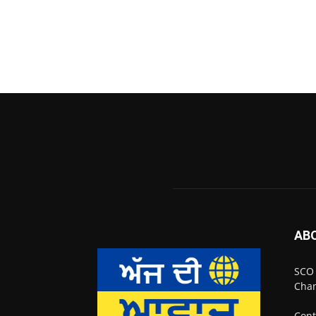
AB
SCO 
Chan
Cont