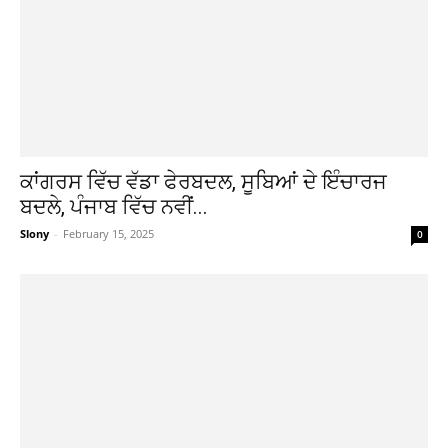
ਕਾਂਗਰਸ ਵਿੱਚ ਵੱਡਾ ਫੇਰਬਦਲ, ਸੂਬਿਆਂ ਦੇ ਇੰਚਾਰਜ
ਬਦਲੇ, ਪੰਜਾਬ ਵਿੱਚ ਨਵੀਂ...
Slony
-
February 15, 2025
0