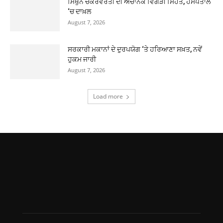
ਮਿਥੁਨ ਚੱਕਰਵਰਤੀ ਦੀ ਅਚਾਨਕ ਵਿਗੜੀ ਸਿਹਤ, ਹਸਪਤਾਲ
‘ਚ ਦਾਖ਼ਲ
August 7, 2026
ਸਰਕਾਰੀ ਮਕਾਨਾਂ ਦੇ ਦੁਰਪਯੋਗ ‘ਤੇ ਹਰਿਆਣਾ ਸਖ਼ਤ, ਨਵੇਂ
ਹੁਕਮ ਜਾਰੀ
August 7, 2026
Load more