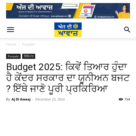
Home
Punjabi
Punjabi
ਵਿਓਪਾਰ
Budget 2025: ਕਿਵੇਂ ਤਿਆਰ ਹੁੰਦਾ
ਹੈ ਕੇਂਦਰ ਸਰਕਾਰ ਦਾ ਯੂਨੀਅਨ ਬਜਟ
? ਇੱਥੇ ਜਾਣੋ ਪੂਰੀ ਪ੍ਰਕਿਰਿਆ
By
Aj Di Awaaj
-
December 23, 2024
154
WhatsApp
Facebook
Twitter
T