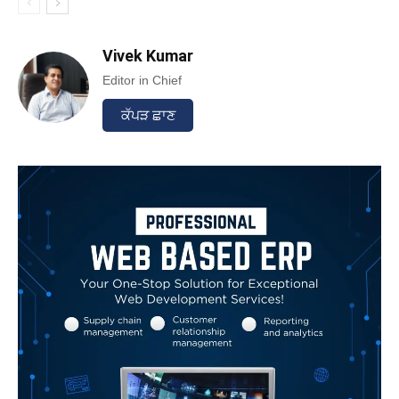
Vivek Kumar
Editor in Chief
ਕੱਪੜ ਛਾਣ