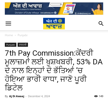
Home
Punjabi
Punjabi
ਰਾਸ਼ਟਰੀ
7th Pay Commission:ਕੇਂਦਰੀ
ਮੁਲਾਜ਼ਮਾਂ ਲਈ ਖੁਸ਼ਖਬਰੀ, 53% DA
ਦੇ ਨਾਲ ਇਨ੍ਹਾਂ ਦੋ ਭੱਤਿਆਂ ‘ਚ
ਹੋਇਆ ਭਾਰੀ ਵਾਧਾ, ਜਾਣੋ ਪੂਰੀ
ਡਿਟੇਲ
By
Aj Di Awaaj
-
December 4, 2024
149
WhatsApp
Facebook
Twitter
T