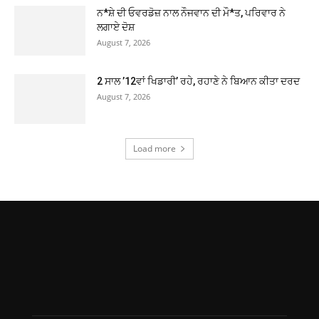
ਨ*ਸ਼ੇ ਦੀ ਓਵਰਡੋਜ਼ ਨਾਲ ਨੌਜਵਾਨ ਦੀ ਮੌ*ਤ, ਪਰਿਵਾਰ ਨੇ
ਲਗਾਏ ਦੋਸ਼
August 7, 2026
2 ਸਾਲ ’12ਵਾਂ ਖਿਡਾਰੀ’ ਰਹੇ, ਰਹਾਣੇ ਨੇ ਬਿਆਨ ਕੀਤਾ ਦਰਦ
August 7, 2026
Load more