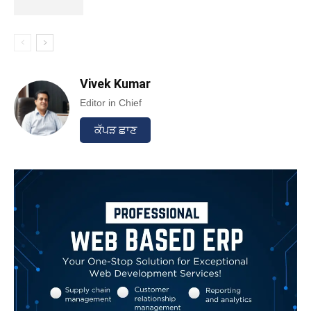
Vivek Kumar
Editor in Chief
ਕੱਪੜ ਛਾਣ