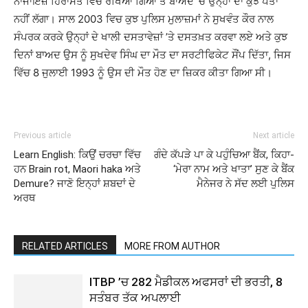
ਨਾਜਾਇਜ਼ ਹਿਰਾਸਤ ਵਿੱਚ ਰੱਖਿਆ ਗਿਆ ਤੇ ਬਾਅਦ ’ਚ ਉਨ੍ਹਾਂ ਦਾ ਕੁਝ ਪਤਾ
ਨਹੀਂ ਲੱਗਾ। ਸਾਲ 2003 ਵਿਚ ਕੁਝ ਪੁਲਿਸ ਮੁਲਾਜ਼ਮਾਂ ਨੇ ਸੁਖਵੰਤ ਕੌਰ ਨਾਲ
ਸੰਪਰਕ ਕਰਕੇ ਉਨ੍ਹਾਂ ਦੇ ਖਾਲੀ ਦਸਤਾਵੇਜ਼ਾਂ ’ਤੇ ਦਸਤਖ਼ਤ ਕਰਵਾ ਲਏ ਅਤੇ ਕੁਝ
ਦਿਨਾਂ ਬਾਅਦ ਉਸ ਨੂੰ ਸੁਖਦੇਵ ਸਿੰਘ ਦਾ ਮੌਤ ਦਾ ਸਰਟੀਫਿਕੇਟ ਸੌਂਪ ਦਿੱਤਾ, ਜਿਸ
ਵਿੱਚ 8 ਜੁਲਾਈ 1993 ਨੂੰ ਉਸ ਦੀ ਮੌਤ ਹੋਣ ਦਾ ਜ਼ਿਕਰ ਕੀਤਾ ਗਿਆ ਸੀ।
Previous article
Next article
Learn English: ਕਿਉਂ ਚਰਚਾ ਵਿੱਚ
ਗੰਦੇ ਕੱਪੜੇ ਪਾ ਕੇ ਪਹੁੰਚਿਆ ਬੈਂਕ, ਕਿਹਾ-
ਹਨ Brain rot, Maori haka ਅਤੇ
‘ਮੇਰਾ ਨਾਮ ਅਤੇ ਖਾਤਾ’ ਸੁਣ ਕੇ ਬੈਂਕ
Demure? ਜਾਣੋ ਇਨ੍ਹਾਂ ਸ਼ਬਦਾਂ ਦੇ
ਮੈਨੇਜਰ ਨੇ ਸੱਦ ਲਈ ਪੁਲਿਸ
ਅਰਥ
RELATED ARTICLES
MORE FROM AUTHOR
ITBP ’ਚ 282 ਮੈਡੀਕਲ ਅਫਸਰਾਂ ਦੀ ਭਰਤੀ, 8
ਸਤੰਬਰ ਤੱਕ ਅਪਲਾਈ