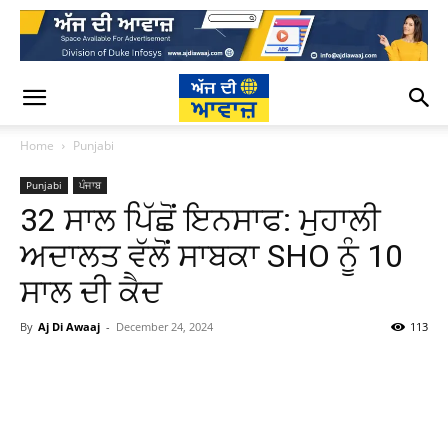
Home
Punjabi
Punjabi
ਪੰਜਾਬ
32 ਸਾਲ ਪਿੱਛੋਂ ਇਨਸਾਫ: ਮੁਹਾਲੀ
ਅਦਾਲਤ ਵੱਲੋਂ ਸਾਬਕਾ SHO ਨੂੰ 10
ਸਾਲ ਦੀ ਕੈਦ
By
Aj Di Awaaj
-
December 24, 2024
113
WhatsApp
Facebook
Twitter
T