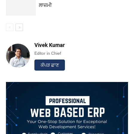
ਲਾਜ਼ਮੀ
Vivek Kumar
Editor in Chief
ਕੱਪੜ ਛਾਣ