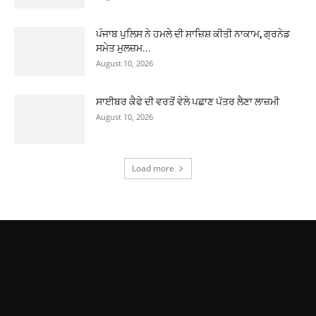
ਪੰਜਾਬ ਪੁਲਿਸ ਨੇ ਹਮਲੇ ਦੀ ਸਾਜ਼ਿਸ਼ ਕੀਤੀ ਨਾਕਾਮ, ਗ੍ਰਨੇਡ
ਸਮੇਤ ਮੁਲਜ਼ਮ...
August 10, 2026
ਸਾਈਬਰ ਕੈਫੇ ਦੀ ਵਰਤੋਂ ਵੇਲੇ ਪਛਾਣ ਪੱਤਰ ਲੈਣਾ ਲਾਜ਼ਮੀ
August 10, 2026
Load more