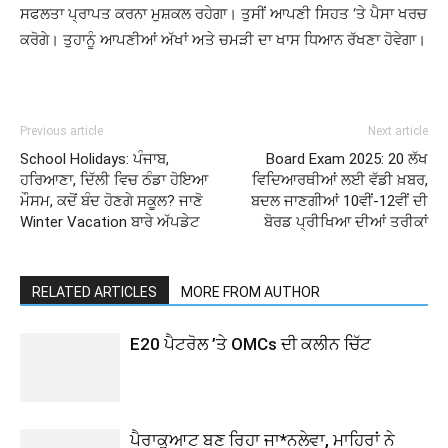
ਸਫਲਤਾ ਪ੍ਰਾਪਤ ਕਰਨਾ ਮੁਸ਼ਕਲ ਰਹੇਗਾ। ਤੁਸੀਂ ਆਪਣੀ ਸਿਹਤ ‘ਤੇ ਪੈਸਾ ਖਰਚ
ਕਰੋਗੇ। ਤੁਹਾਨੂੰ ਆਪਣੀਆਂ ਅੱਖਾਂ ਅਤੇ ਚਮੜੀ ਦਾ ਖਾਸ ਧਿਆਨ ਰੱਖਣਾ ਹੋਵੇਗਾ।
Previous article
Next article
School Holidays: ਪੰਜਾਬ,
Board Exam 2025: 20 ਲੱਖ
ਹਰਿਆਣਾ, ਦਿੱਲੀ ਵਿਚ ਠੰਡਾ ਹੋਇਆ
ਵਿਦਿਆਰਥੀਆਂ ਲਈ ਵੱਡੀ ਖ਼ਬਰ,
ਮੌਸਮ, ਕਦੋਂ ਬੰਦ ਹੋਣਗੇ ਸਕੂਲ? ਜਾਣੋ
ਬਦਲ ਜਾਣਗੀਆਂ 10ਵੀਂ-12ਵੀਂ ਦੀ
Winter Vacation ਬਾਰੇ ਅੱਪਡੇਟ
ਬੋਰਡ ਪ੍ਰੀਖਿਆ ਦੀਆਂ ਤਰੀਕਾਂ
RELATED ARTICLES
MORE FROM AUTHOR
E20 ਪੈਟਰੋਲ ’ਤੇ OMCs ਦੀ ਕਲੀਨ ਚਿੱਟ
ਪੈਰਾਕੁਆਟ ਬਣ ਰਿਹਾ ਜਾ*ਨਲੇਵਾ, ਮਾਹਿਰਾਂ ਨੇ