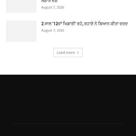
ਲਗਾਏ ਦੋਸ਼
August 7, 2026
2 ਸਾਲ ’12ਵਾਂ ਖਿਡਾਰੀ’ ਰਹੇ, ਰਹਾਣੇ ਨੇ ਬਿਆਨ ਕੀਤਾ ਦਰਦ
August 7, 2026
Load more