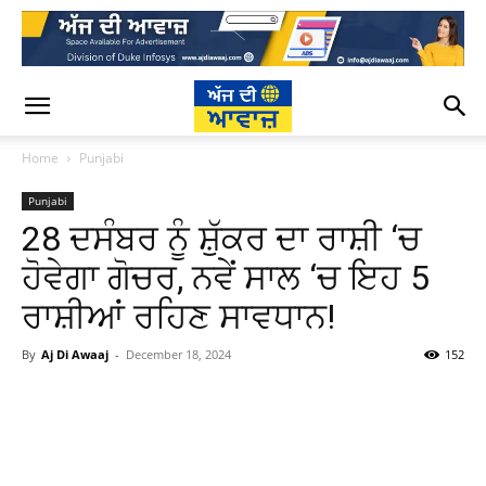
Home
Punjabi
Punjabi
28 ਦਸੰਬਰ ਨੂੰ ਸ਼ੁੱਕਰ ਦਾ ਰਾਸ਼ੀ ‘ਚ
ਹੋਵੇਗਾ ਗੋਚਰ, ਨਵੇਂ ਸਾਲ ‘ਚ ਇਹ 5
ਰਾਸ਼ੀਆਂ ਰਹਿਣ ਸਾਵਧਾਨ!
By
Aj Di Awaaj
-
December 18, 2024
152
WhatsApp
Facebook
Twitter
T