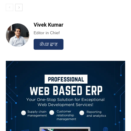
Vivek Kumar
Editor in Chief
ਕੱਪੜ ਛਾਣ