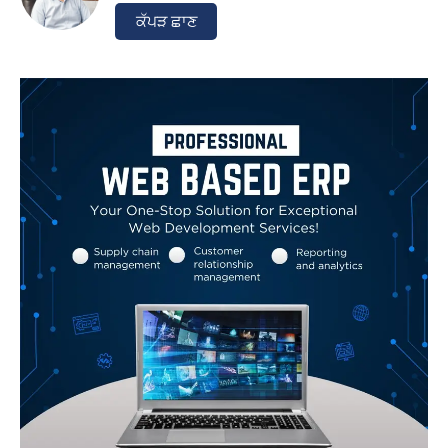
ਕੱਪੜ ਛਾਣ