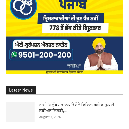
Latest News
ਰਾਂਚੀ ‘ਚ ਭੁੱਖ ਹੜਤਾਲ ‘ਤੇ ਬੈਠੇ ਵਿਦਿਆਰਥੀ ਰਾਹੁਲ ਦੀ
ਤਬੀਅਤ ਵਿਗੜੀ,...
August 7, 2026