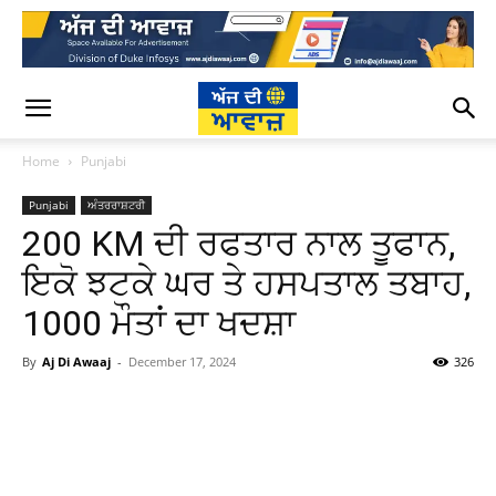
Home
Punjabi
Punjabi
ਅੰਤਰਰਾਸ਼ਟਰੀ
200 KM ਦੀ ਰਫਤਾਰ ਨਾਲ ਤੂਫਾਨ,
ਇਕੋ ਝਟਕੇ ਘਰ ਤੇ ਹਸਪਤਾਲ ਤਬਾਹ,
1000 ਮੌਤਾਂ ਦਾ ਖਦਸ਼ਾ
By
Aj Di Awaaj
-
December 17, 2024
326
WhatsApp
Facebook
Twitter
T