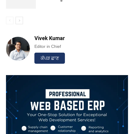
Vivek Kumar
Editor in Chief
ਕੱਪੜ ਛਾਣ