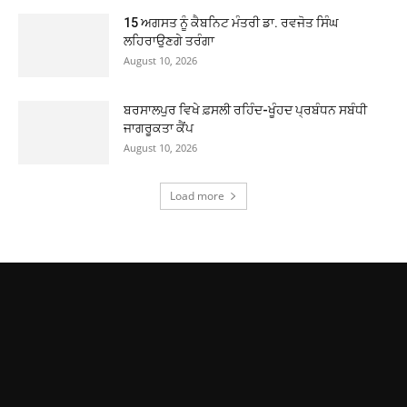
15 ਅਗਸਤ ਨੂੰ ਕੈਬਨਿਟ ਮੰਤਰੀ ਡਾ. ਰਵਜੋਤ ਸਿੰਘ
ਲਹਿਰਾਉਣਗੇ ਤਰੰਗਾ
August 10, 2026
ਬਰਸਾਲਪੁਰ ਵਿਖੇ ਫ਼ਸਲੀ ਰਹਿੰਦ-ਖੂੰਹਦ ਪ੍ਰਬੰਧਨ ਸਬੰਧੀ
ਜਾਗਰੂਕਤਾ ਕੈਂਪ
August 10, 2026
Load more