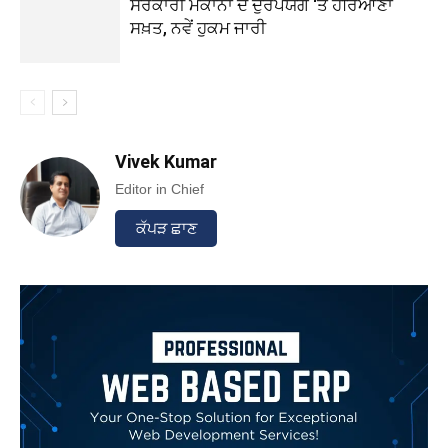
ਸਰਕਾਰੀ ਮਕਾਨਾਂ ਦੇ ਦੁਰਪਯੋਗ ‘ਤੇ ਹਰਿਆਣਾ
ਸਖ਼ਤ, ਨਵੇਂ ਹੁਕਮ ਜਾਰੀ
Vivek Kumar
Editor in Chief
ਕੱਪੜ ਛਾਣ