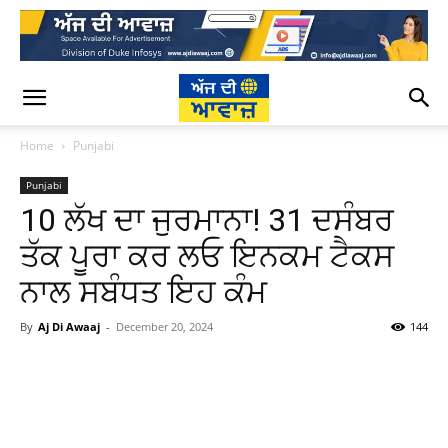
Home
Punjabi
Punjabi
10 ਲੱਖ ਦਾ ਜੁਰਮਾਨਾ! 31 ਦਸੰਬਰ
ਤੱਕ ਪੂਰਾ ਕਰ ਲਓ ਇਨਕਮ ਟੈਕਸ
ਨਾਲ ਸਬੰਧਤ ਇਹ ਕੰਮ
By
Aj Di Awaaj
-
December 20, 2024
144
WhatsApp
Facebook
Twitter
T