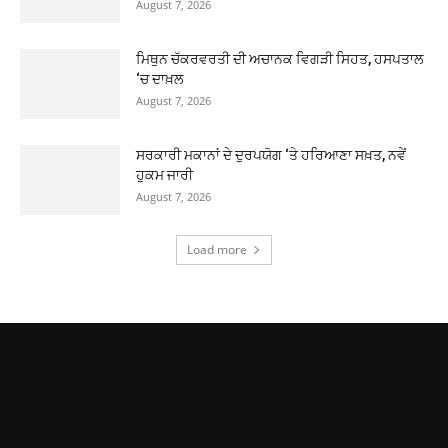
August 7, 2026
ਮਿਥੁਨ ਚੱਕਰਵਰਤੀ ਦੀ ਅਚਾਨਕ ਵਿਗੜੀ ਸਿਹਤ, ਹਸਪਤਾਲ
‘ਚ ਦਾਖ਼ਲ
August 7, 2026
ਸਰਕਾਰੀ ਮਕਾਨਾਂ ਦੇ ਦੁਰਪਯੋਗ ‘ਤੇ ਹਰਿਆਣਾ ਸਖ਼ਤ, ਨਵੇਂ
ਹੁਕਮ ਜਾਰੀ
August 7, 2026
Load more