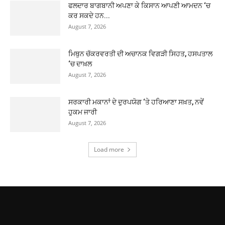
ਫਲਦਾਰ ਬਾਗਬਾਨੀ ਅਪਣਾ ਕੇ ਕਿਸਾਨ ਆਪਣੀ ਆਮਦਨ ‘ਚ
ਕਰ ਸਕਦੇ ਹਨ...
August 7, 2026
ਮਿਥੁਨ ਚੱਕਰਵਰਤੀ ਦੀ ਅਚਾਨਕ ਵਿਗੜੀ ਸਿਹਤ, ਹਸਪਤਾਲ
‘ਚ ਦਾਖ਼ਲ
August 7, 2026
ਸਰਕਾਰੀ ਮਕਾਨਾਂ ਦੇ ਦੁਰਪਯੋਗ ‘ਤੇ ਹਰਿਆਣਾ ਸਖ਼ਤ, ਨਵੇਂ
ਹੁਕਮ ਜਾਰੀ
August 7, 2026
Load more