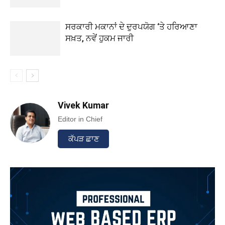
ਸਰਕਾਰੀ ਮਕਾਨਾਂ ਦੇ ਦੁਰਪਯੋਗ ‘ਤੇ ਹਰਿਆਣਾ
ਸਖ਼ਤ, ਨਵੇਂ ਹੁਕਮ ਜਾਰੀ
Vivek Kumar
Editor in Chief
ਕੱਪੜ ਛਾਣ