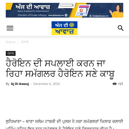
Home
ਪੰਜਾਬ
ਪੰਜਾਬ
ਹੈਰੋਇਨ ਦੀ ਸਪਲਾਈ ਕਰਨ ਜਾ
ਰਿਹਾ ਸਮੱਗਲਰ ਹੈਰੋਇਨ ਸਣੇ ਕਾਬੂ
By
Aj Di Awaaj
-
December 6, 2024
121
WhatsApp
Facebook
Twitter
T
ਲੁਧਿਆਣਾ – ਥਾਣਾ ਸਲੇਮ ਟਾਬਰੀ ਦੀ ਪੁਲਸ ਨੇ ਨਸ਼ਾ ਸਮੱਗਲਰਾਂ ਖਿਲਾਫ ਚਲਾਈ
ਮੁਹਿੰਮ ਤਹਿਤ ਇਕ ਨਸ਼ਾ ਸਮੱਗਲਰ ਨੂੰ ਹੈਰੋਇਨ ਸਣੇ ਗ੍ਰਿਫਤਾਰ ਕੀਤਾ ਹੈ।