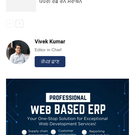
ਪੱਧਰੀ ਰੈੱਡ ਰਨ ਮੈਰਾਥਨ
Vivek Kumar
Editor in Chief
ਕੱਪੜ ਛਾਣ