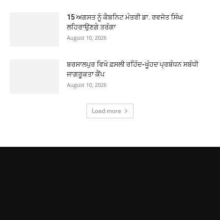
15 ਅਗਸਤ ਨੂੰ ਕੈਬਨਿਟ ਮੰਤਰੀ ਡਾ. ਰਵਜੋਤ ਸਿੰਘ
ਲਹਿਰਾਉਣਗੇ ਤਰੰਗਾ
August 10, 2026
ਬਰਸਾਲਪੁਰ ਵਿਖੇ ਫ਼ਸਲੀ ਰਹਿੰਦ-ਖੂੰਹਦ ਪ੍ਰਬੰਧਨ ਸਬੰਧੀ
ਜਾਗਰੂਕਤਾ ਕੈਂਪ
August 10, 2026
Load more