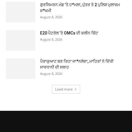
ਗੁਰਸਿਮਰਨ ਮੰਡ ’ਤੇ ਹ*ਮਲਾ, ਪੁੱਤਰ ਤੇ 2 ਪੁਲਿਸ ਮੁਲਾਜ਼ਮ
ਜ਼*ਖ਼ਮੀ
August 8, 2026
E20 ਪੈਟਰੋਲ ’ਤੇ OMCs ਦੀ ਕਲੀਨ ਚਿੱਟ
August 8, 2026
ਪੈਰਾਕੁਆਟ ਬਣ ਰਿਹਾ ਜਾ*ਨਲੇਵਾ, ਮਾਹਿਰਾਂ ਨੇ ਦਿੱਤੀ
ਸਾਵਧਾਨੀ ਦੀ ਸਲਾਹ
August 8, 2026
Load more