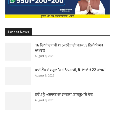
Latest News
16 ਦਿਨਾਂ ’ਚ ਧਸੀ ₹16 ਕਰੋੜ ਦੀ ਸੜਕ, 3 ਇੰਜੀਨੀਅਰ
ਮੁਅੱਤਲ
August 8, 2026
ਥਾਈਲੈਂਡ ਦੇ ਸਕੂਲ ’ਚ ਗੋ*ਲੀਬਾਰੀ, 8 ਮੌ*ਤਾਂ ਤੇ 22 ਜ਼*ਖ਼ਮੀ
August 8, 2026
ਟਰੰਪ ਨੂੰ ਅਦਾਲਤ ਦਾ ਝ*ਟਕਾ, ਬਾਲਰੂਮ ’ਤੇ ਰੋਕ
August 8, 2026