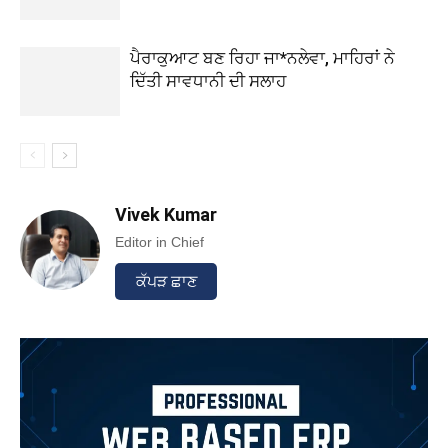
ਪੈਰਾਕੁਆਟ ਬਣ ਰਿਹਾ ਜਾ*ਨਲੇਵਾ, ਮਾਹਿਰਾਂ ਨੇ
ਦਿੱਤੀ ਸਾਵਧਾਨੀ ਦੀ ਸਲਾਹ
Vivek Kumar
Editor in Chief
ਕੱਪੜ ਛਾਣ