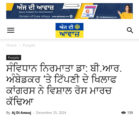
Home
Punjabi
Punjabi
ਸੰਵਿਧਾਨ ਨਿਰਮਾਤਾ ਡਾ: ਬੀ.ਆਰ.
ਅੰਬੇਡਕਰ ‘ਤੇ ਟਿੱਪਣੀ ਦੇ ਖਿਲਾਫ
ਕਾਂਗਰਸ ਨੇ ਵਿਸ਼ਾਲ ਰੋਸ ਮਾਰਚ
ਕੱਢਿਆ
By
Aj Di Awaaj
-
December 25, 2024
159
WhatsApp
Facebook
Twitter
T