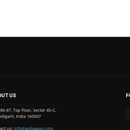
OUT US
F
86-87, Top Floor, Sector 45-C,
digarh, India 160047
act us:
info@ajdiawaaj.com