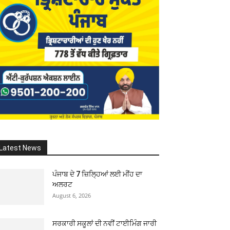
Latest News
ਪੰਜਾਬ ਦੇ 7 ਜ਼ਿਲ੍ਹਿਆਂ ਲਈ ਮੀਂਹ ਦਾ
ਅਲਰਟ
August 6, 2026
ਸਰਕਾਰੀ ਸਕੂਲਾਂ ਦੀ ਨਵੀਂ ਟਾਈਮਿੰਗ ਜਾਰੀ