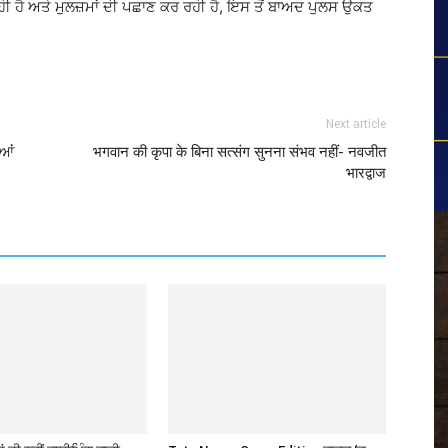
 ਹੈ ਅਤੇ ਮੁਲਜ਼ਮਾਂ ਦੀ ਪਛਾਣ ਕਰ ਰਹੀ ਹੈ, ਇਸ ਤੋਂ ਬਾਅਦ ਪੁਲਸ ਉਕਤ
Next article
ਿਆਂ
भगवान की कृपा के बिना सत्संग सुनना संभव नहीं- नवजीत
भारद्वाज