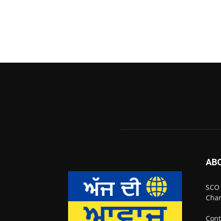
AB
SCO 
Chan
Cont