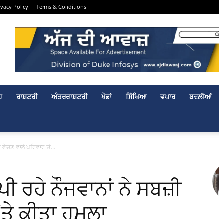
ivacy Policy
Terms & Conditions
ਹ
ਰਾਸ਼ਟਰੀ
ਅੰਤਰਰਾਸ਼ਟਰੀ
ਖੇਡਾਂ
ਸਿੱਖਿਆ
ਵਪਾਰ
ਬਦਲੀਆਂ
 ਵੇਚਣ ਵਾਲੇ ਪਰਿਵਾਰ ‘ਤੇ...
ੀ ਰਹੇ ਨੌਜਵਾਨਾਂ ਨੇ ਸਬਜ਼ੀ
‘ਤੇ ਕੀਤਾ ਹਮਲਾ