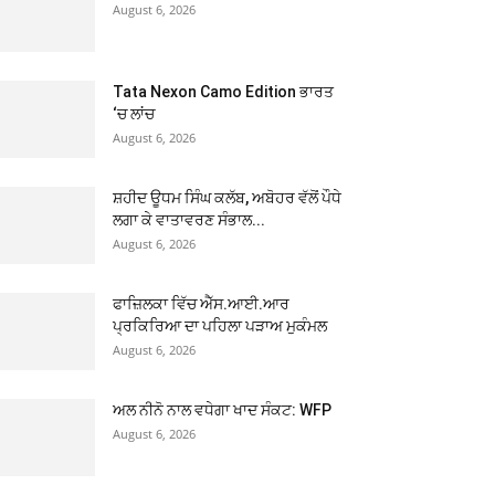
August 6, 2026
Tata Nexon Camo Edition ਭਾਰਤ
‘ਚ ਲਾਂਚ
August 6, 2026
ਸ਼ਹੀਦ ਊਧਮ ਸਿੰਘ ਕਲੱਬ, ਅਬੋਹਰ ਵੱਲੋਂ ਪੌਧੇ
ਲਗਾ ਕੇ ਵਾਤਾਵਰਣ ਸੰਭਾਲ...
August 6, 2026
ਫਾਜ਼ਿਲਕਾ ਵਿੱਚ ਐੱਸ.ਆਈ.ਆਰ
ਪ੍ਰਕਿਰਿਆ ਦਾ ਪਹਿਲਾ ਪੜਾਅ ਮੁਕੰਮਲ
August 6, 2026
ਅਲ ਨੀਨੋ ਨਾਲ ਵਧੇਗਾ ਖਾਦ ਸੰਕਟ: WFP
August 6, 2026