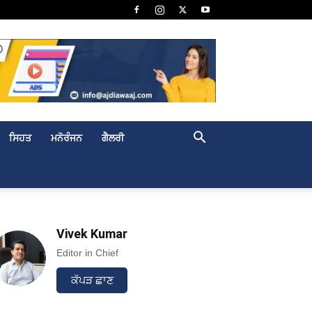
ਸਿਹਤ
ਮਨੋਰੰਜਨ
ਗੈਲਰੀ
Vivek Kumar
Editor in Chief
ਕੱਪੜ ਛਾਣ