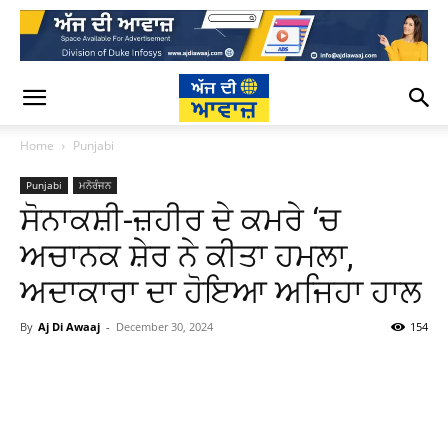
Home
Punjabi
Punjabi
ਮਨੋਰੰਜਨ
ਸੋਨਾਕਸ਼ੀ-ਜ਼ਹੀਰ ਦੇ ਕਮਰੇ ‘ਚ
ਅਚਾਨਕ ਸ਼ੇਰ ਨੇ ਕੀਤਾ ਹਮਲਾ,
ਅਦਾਕਾਰਾ ਦਾ ਹੋਇਆ ਅਜਿਹਾ ਹਾਲ
By
Aj Di Awaaj
-
December 30, 2024
154
WhatsApp
Facebook
Twitter
T