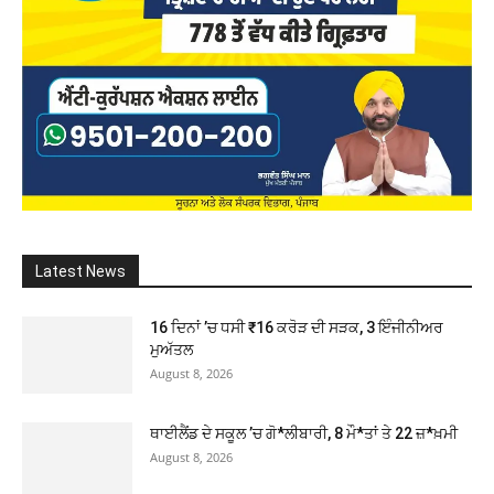
Latest News
16 ਦਿਨਾਂ ’ਚ ਧਸੀ ₹16 ਕਰੋੜ ਦੀ ਸੜਕ, 3 ਇੰਜੀਨੀਅਰ
ਮੁਅੱਤਲ
August 8, 2026
ਥਾਈਲੈਂਡ ਦੇ ਸਕੂਲ ’ਚ ਗੋ*ਲੀਬਾਰੀ, 8 ਮੌ*ਤਾਂ ਤੇ 22 ਜ਼*ਖ਼ਮੀ
August 8, 2026