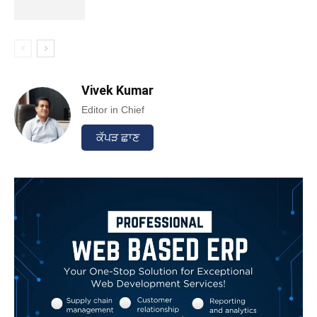
Vivek Kumar
Editor in Chief
ਕੱਪੜ ਛਾਣ