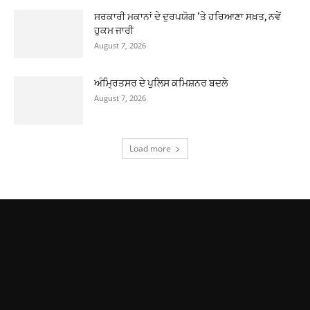
ਸਰਕਾਰੀ ਮਕਾਨਾਂ ਦੇ ਦੁਰਪਯੋਗ ‘ਤੇ ਹਰਿਆਣਾ ਸਖ਼ਤ, ਨਵੇਂ
ਹੁਕਮ ਜਾਰੀ
August 7, 2026
ਅੰਮ੍ਰਿਤਸਰ ਦੇ ਪੁਲਿਸ ਕਮਿਸ਼ਨਰ ਬਦਲੇ
August 7, 2026
Load more