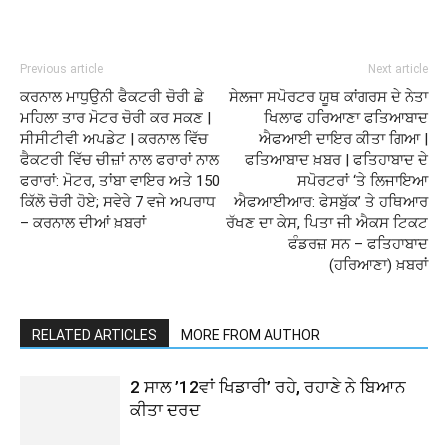
Previous article
Next article
ਕਰਨਾਲ ਮਾਧੁਉਨੀ ਫੈਕਟਰੀ ਚੋਰੀ ਛੇ
ਸੇਲਜਾ ਸਪੋਰਟਰ ਯੂਥ ਕਾਂਗਰਸ ਦੇ ਨੇਤਾ
ਮਹਿਲਾ ਤਾਰ ਮੋਟਰ ਚੋਰੀ ਕਰ ਸਕਣ |
ਖਿਲਾਫ ਹਰਿਆਣਾ ਫਤਿਆਬਾਦ
ਸੀਸੀਟੀਵੀ ਅਪਡੇਟ | ਕਰਨਾਲ ਵਿੱਚ
ਐਫਆਈ ਦਾਇਰ ਕੀਤਾ ਗਿਆ |
ਫੈਕਟਰੀ ਵਿੱਚ ਚੀਜ਼ਾਂ ਨਾਲ ਫਰਾਰਾਂ ਨਾਲ
ਫਤਿਆਬਾਦ ਖ਼ਬਰ | ਫਤਿਹਾਬਾਦ ਦੇ
ਫਰਾਰਾਂ: ਮੋਟਰ, ਤਾਂਬਾ ਵਾਇਰ ਅਤੇ 150
ਸਪੋਰਟਰਾਂ ‘ਤੇ ਲਿਜਾਇਆ
ਕਿੱਲੋ ਚੋਰੀ ਹੋਏ; ਸਵੇਰੇ 7 ਵਜੇ ਅਪਰਾਧ
ਐਫਆਈਆਰ: ਫੇਸਬੁੱਕ’ ਤੇ ਹਥਿਆਰ
– ਕਰਨਾਲ ਦੀਆਂ ਖ਼ਬਰਾਂ
ਰੱਖਣ ਦਾ ਕੇਸ, ਪਿਤਾ ਜੀ ਐਕਸ ਟਿਕਟ
ਫੰਡਰਜ਼ ਸਨ – ਫਤਿਹਾਬਾਦ
(ਹਰਿਆਣਾ) ਖ਼ਬਰਾਂ
RELATED ARTICLES
MORE FROM AUTHOR
2 ਸਾਲ ’12ਵਾਂ ਖਿਡਾਰੀ’ ਰਹੇ, ਰਹਾਣੇ ਨੇ ਬਿਆਨ
ਕੀਤਾ ਦਰਦ