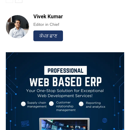
Vivek Kumar
Editor in Chief
ਕੱਪੜ ਛਾਣ