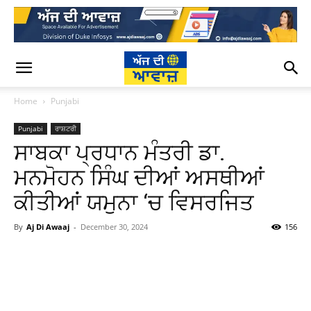
Home
Punjabi
Punjabi
ਰਾਸ਼ਟਰੀ
ਸਾਬਕਾ ਪ੍ਰਧਾਨ ਮੰਤਰੀ ਡਾ.
ਮਨਮੋਹਨ ਸਿੰਘ ਦੀਆਂ ਅਸਥੀਆਂ
ਕੀਤੀਆਂ ਯਮੁਨਾ ‘ਚ ਵਿਸਰਜਿਤ
By
Aj Di Awaaj
-
December 30, 2024
156
WhatsApp
Facebook
Twitter
T