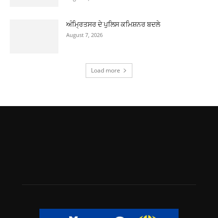
ਅੰਮ੍ਰਿਤਸਰ ਦੇ ਪੁਲਿਸ ਕਮਿਸ਼ਨਰ ਬਦਲੇ
August 7, 2026
Load more