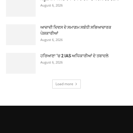
August 6, 2026
ਆਜ਼ਾਦੀ ਦਿਵਸ ਦੇ ਸਮਾਗਮ ਸਬੰਧੀ ਸਭਿਆਚਾਰਕ
ਪੇਸ਼ਕਾਰੀਆਂ
August 6, 2026
ਹਰਿਆਣਾ ‘ਚ 2 IAS ਅਧਿਕਾਰੀਆਂ ਦੇ ਤਬਾਦਲੇ
August 6, 2026
Load more