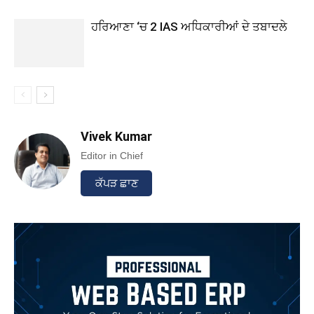
ਹਰਿਆਣਾ ‘ਚ 2 IAS ਅਧਿਕਾਰੀਆਂ ਦੇ ਤਬਾਦਲੇ
Vivek Kumar
Editor in Chief
ਕੱਪੜ ਛਾਣ