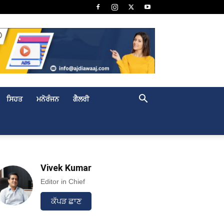
ਸਿਹਤ
ਮਨੋਰੰਜਨ
ਗੈਲਰੀ
Vivek Kumar
Editor in Chief
ਕੱਪੜ ਛਾਣ