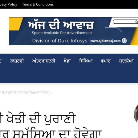
ivacy Policy
Terms & Conditions
ਹ
ਰਾਸ਼ਟਰੀ
ਅੰਤਰਰਾਸ਼ਟਰੀ
ਖੇਡਾਂ
ਸਿੱਖਿਆ
ਵਪਾਰ
ਬਦਲੀਆਂ
ਮੀ ਤਕਨੀਕ, ਹਰ ਸਮੱਸਿਆ ਦਾ ਹੋਵੇਗਾ...
 ਖੇਤੀ ਦੀ ਪੁਰਾਣੀ
ਰ ਸਮੱਸਿਆ ਦਾ ਹੋਵੇਗਾ