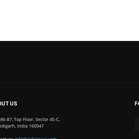
OUT US
F
86-87, Top Floor, Sector 45-C,
digarh, India 160047
act us:
info@ajdiawaaj.com