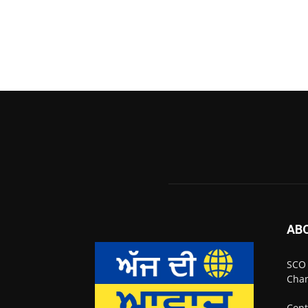
AB
SCO 
Chan
Cont