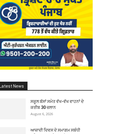
Latest News
ਸਕੂਲ ਬੱਸਾਂ ਸਮੇਤ ਵੱਖ-ਵੱਖ ਵਾਹਨਾਂ ਦੇ
ਕਰੀਬ 30 ਚਲਾਨ
August 6, 2026
ਆਜ਼ਾਦੀ ਦਿਵਸ ਦੇ ਸਮਾਗਮ ਸਬੰਧੀ