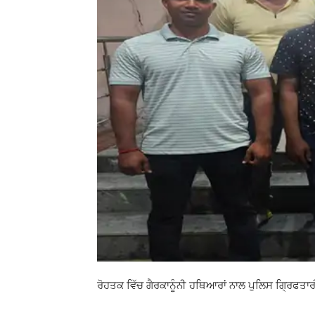
ਰੋਹਤਕ ਵਿੱਚ ਗੈਰਕਾਨੂੰਨੀ ਹਥਿਆਰਾਂ ਨਾਲ ਪੁਲਿਸ ਗ੍ਰਿਫਤਾਰੀ 