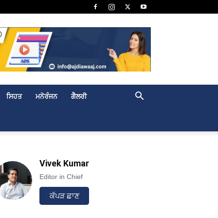
ਸਿਹਤ
ਮਨੋਰੰਜਨ
ਗੈਲਰੀ
Vivek Kumar
Editor in Chief
ਕੱਪੜ ਛਾਣ