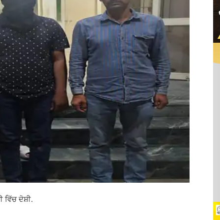
ਵਿੱਚ ਦੋਸ਼ੀ.