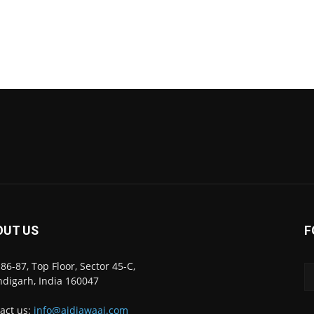
OUT US
F
86-87, Top Floor, Sector 45-C,
digarh, India 160047
act us:
info@ajdiawaaj.com