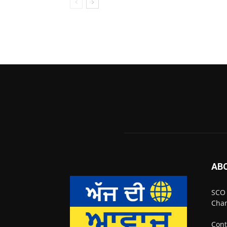
AB
SCO 
Chan
Cont