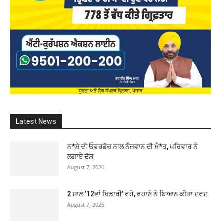
Latest News
ਨ*ਸ਼ੇ ਦੀ ਓਵਰਡੋਜ਼ ਨਾਲ ਨੌਜਵਾਨ ਦੀ ਮੌ*ਤ, ਪਰਿਵਾਰ ਨੇ
ਲਗਾਏ ਦੋਸ਼
August 7, 2026
2 ਸਾਲ ’12ਵਾਂ ਖਿਡਾਰੀ’ ਰਹੇ, ਰਹਾਣੇ ਨੇ ਬਿਆਨ ਕੀਤਾ ਦਰਦ
August 7, 2026