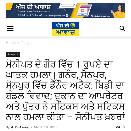
Home
Punjabi
Punjabi
ਮੋਨੀਪਤ ਦੇ ਗੌਰ ਵਿੱਚ 1 ਰੁਪਏ ਦਾ
ਘਾਤਕ ਹਮਲਾ | ਗਨੌਰ, ਸੋਨਪੁਰ,
ਸੋਨਪੁਰ ਵਿੱਚ ਡੈੱਨੌਰ ਅਟੈਕ: ਬਿਡੀ ਦਾ
ਬੰਡਲ ਵਿਵਾਦ; ਦੁਕਾਨ ਦਾ ਆਪਰੇਟਰ
ਅਤੇ ਪੁੱਤਰ ਨੇ ਸਟਿਕਸ ਅਤੇ ਸਟਿਕਸ
ਨਾਲ ਹਮਲਾ ਕੀਤਾ – ਸੋਨੀਪਤ ਖ਼ਬਰਾਂ
By
Aj Di Awaaj
-
March 19, 2025
89