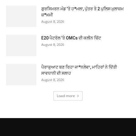
ਗੁਰਸਿਮਰਨ ਮੰਡ ’ਤੇ ਹ*ਮਲਾ, ਪੁੱਤਰ ਤੇ 2 ਪੁਲਿਸ ਮੁਲਾਜ਼ਮ
ਜ਼*ਖ਼ਮੀ
August 8, 2026
E20 ਪੈਟਰੋਲ ’ਤੇ OMCs ਦੀ ਕਲੀਨ ਚਿੱਟ
August 8, 2026
ਪੈਰਾਕੁਆਟ ਬਣ ਰਿਹਾ ਜਾ*ਨਲੇਵਾ, ਮਾਹਿਰਾਂ ਨੇ ਦਿੱਤੀ
ਸਾਵਧਾਨੀ ਦੀ ਸਲਾਹ
August 8, 2026
Load more