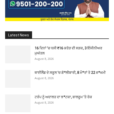
Latest News
16 ਦਿਨਾਂ ’ਚ ਧਸੀ ₹16 ਕਰੋੜ ਦੀ ਸੜਕ, 3 ਇੰਜੀਨੀਅਰ
ਮੁਅੱਤਲ
August 8, 2026
ਥਾਈਲੈਂਡ ਦੇ ਸਕੂਲ ’ਚ ਗੋ*ਲੀਬਾਰੀ, 8 ਮੌ*ਤਾਂ ਤੇ 22 ਜ਼*ਖ਼ਮੀ
August 8, 2026
ਟਰੰਪ ਨੂੰ ਅਦਾਲਤ ਦਾ ਝ*ਟਕਾ, ਬਾਲਰੂਮ ’ਤੇ ਰੋਕ
August 8, 2026